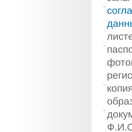
согл
данн
листе
паспо
фото
регис
копи
обра
доку
Ф.И.О