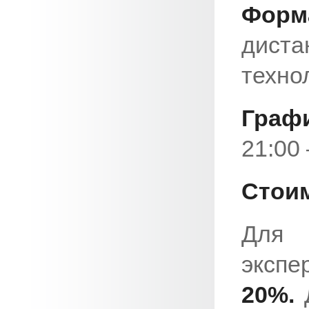
Форм
дист
техно
Графи
21:00
Стои
Дл
экспе
20%.
Д