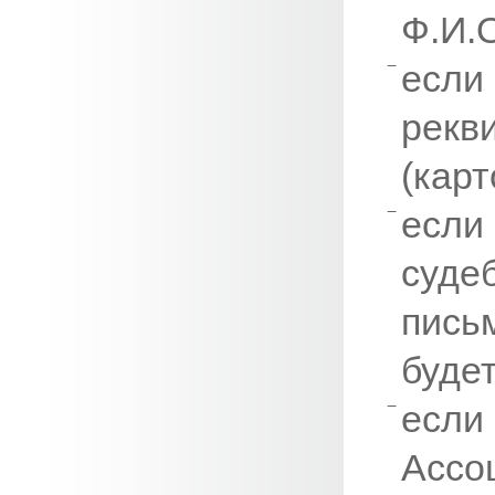
Ф.И.О
если 
рекв
(карт
если
суде
пись
буде
если
Ассо