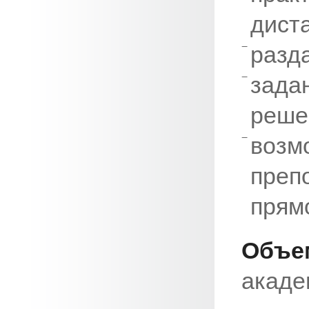
дист
разд
зад
реше
воз
пре
прям
Об
акаде