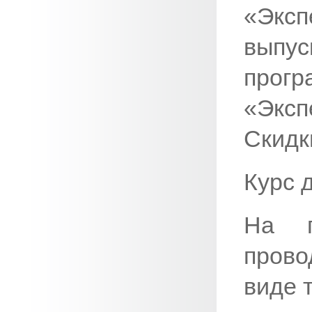
«Эксп
выпус
прогр
«Экс
Скидк
Курс 
На п
прово
виде 