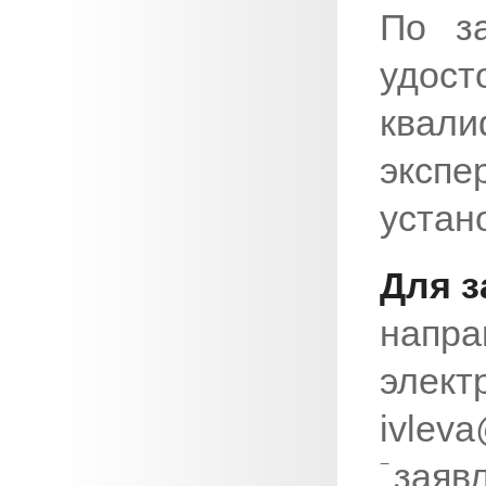
По з
удо
квал
эксп
устан
Для з
напра
элект
ivleva
заяв