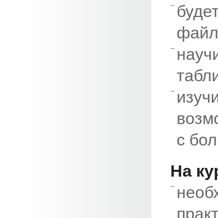
буде
файл
науч
табл
из
возм
с бо
На ку
нео
пра