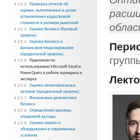
Проверка отчетов об
4 .2.3 .2
расши
оценке, выполненных в целях
установления кадастровой
стоимости в размере рыночной
облас
Оценка бизнеса (базовый
4 .2.3 .3
уровень)
Оценка бизнеса и
4 .2.3 .4
Перио
финансовое моделирование
(продвинутый уровень)
групп
Практикум по
4 .2.3 .5
использованию Microsoft Excel и
PowerQuery в работе оценщика и
Лекто
эксперта
Оценка нематериальных
4 .2.3 .6
активов (продвинутый уровень)
Финансовая диагностика
4 .2.3 .7
бизнеса
Определение размера
4 .2.3 .8
упущенной выгоды
Оценка машин и
4 .2.3 .9
оборудования в современных
условиях