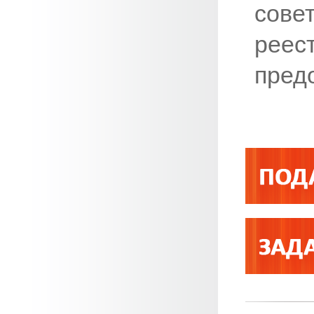
сове
реес
пред