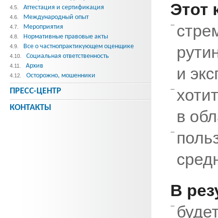
Этот 
Аттестация и сертификация
4.5.
Международный опыт
4.6.
стр
Мероприятия
4.7.
Нормативные правовые акты
4.8.
Все о частнопрактикующем оценщике
рути
4.9.
Социальная ответственность
4.10.
Архив
4.11.
и экс
Осторожно, мошенники
4.12.
хоти
ПРЕСС-ЦЕНТР
КОНТАКТЫ
в об
пол
средн
В рез
буде