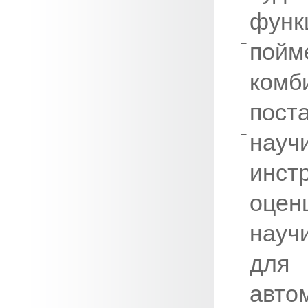
функц
пойм
комб
пост
нау
инст
оцен
науч
дл
авто