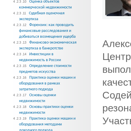
Оценка объектов
4 .2.3 .10
коммерческой недвижимости
Судебная оценочная
4 .2.3 .11
экспертиза
Форензик: как проводить
4 .2.3 .12
финансовые расследования и
добиваться возмещения ущерба
Алек
Финансово-экономическая
4 .2.3 .13
экспертиза в банкротстве
Центр
Инвестиции в
4 .2.3 .14
недвижимость в России
Определение стоимости
выпо
4 .2.3 .15
предметов искусства
Практика оценки машин и
4 .2.3 .16
каче
оборудования в рамках
затратного подхода
Соде
Основы оценки
4 .2.3 .17
недвижимости
резо
Основы практики оценки
4 .2.3 .18
недвижимости
Уча
Практика оценки машин и
4 .2.3 .19
оборудования методами
доходного подхода