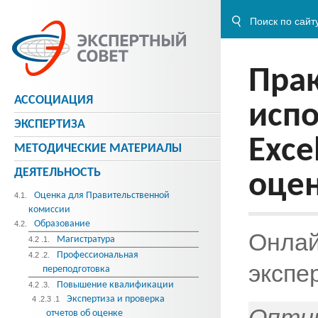
Пра
АССОЦИАЦИЯ
испо
ЭКСПЕРТИЗА
Exce
МЕТОДИЧЕСКИE МАТЕРИАЛЫ
ДЕЯТЕЛЬНОСТЬ
оцен
Оценка для Правительственной
4.1.
комиссии
Образование
4.2.
Онлай
Магистратура
4.2 .1.
Профессиональная
4.2 .2.
экспе
переподготовка
Повышение квалификации
4.2 .3.
Экспертиза и проверка
4 .2.3 .1
Оптим
отчетов об оценке