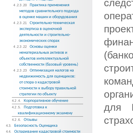
сле
Практика применения
4 .2.3 .20
методов сравнительного подхода
опера
в оценке машин и оборудования
Строительно-техническая
4 .2.3 .21
прое
экспертиза в оценочной
деятельности и строительно-
фин
экономических спорах
Основы оценки
4 .2.3 .22
(банк
нематериальных активов и
объектов интеллектуальной
собственности (базовый уровень)
строи
Оптимизация налогов на
4 .2.3 .23
недвижимость для оценщиков:
кома
от спора о кадастровой
стоимости к выбору правильной
орган
стратегии по объекту
Корпоративное обучение
4.2 .4.
для 
Подготовка к
4.2 .5.
квалификационному экзамену
страх
Отзывы
4.2 .6.
Безопасность Оценщика
4.3.
Оспаривание кадастровой стоимости
4.4.