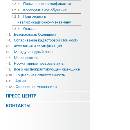
Повышение квалификации
4.2 .3.
Корпоративное обучение
4.2 .4.
Подготовка к
4.2 .5.
квалификационному экзамену
Отзывы
4.2 .6.
Безопасность Оценщика
4.3.
Оспаривание кадастровой стоимости
4.4.
Аттестация и сертификация
4.5.
Международный опыт
4.6.
Мероприятия
4.7.
Нормативные правовые акты
4.8.
Все о частнопрактикующем оценщике
4.9.
Социальная ответственность
4.10.
Архив
4.11.
Осторожно, мошенники
4.12.
ПРЕСС-ЦЕНТР
КОНТАКТЫ