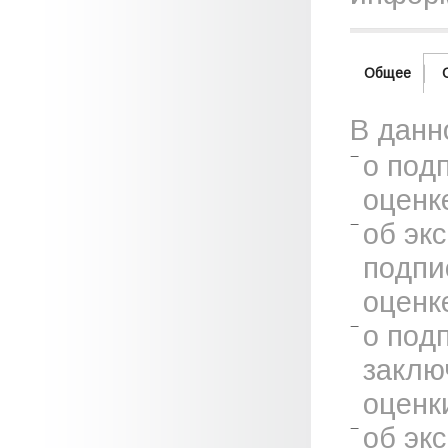
Общее
В данн
о под
оценк
об эк
подпи
оценк
о под
заклю
оценк
об эк