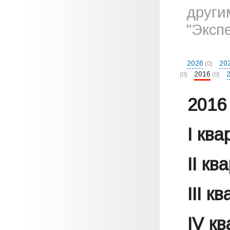
други
"Эксп
2026
20
(0)
2016
(0)
(0)
2016 
I кв
II кв
III к
IV к