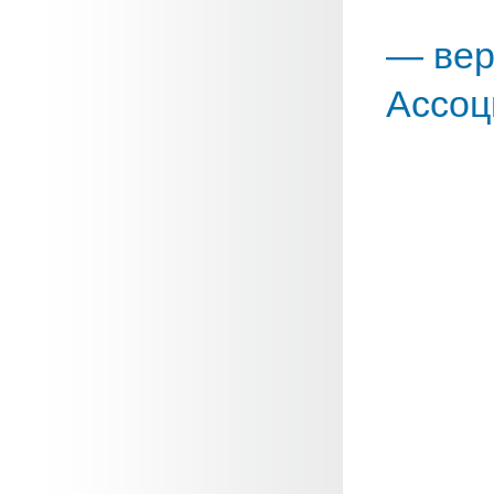
— вер
Ассоц