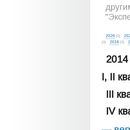
други
"Эксп
2026
20
(0)
2016
(0)
(0)
2014 
I, II 
III к
IV к
— вер