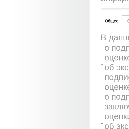
Общее
В данн
о под
оценк
об эк
подпи
оценк
о под
заклю
оценк
об эк