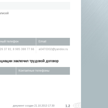
аписей
тный телефон
Email
26 37 81; 8 985 388 77 66
a0470302@yandex.ru
оциации заключил трудовой договор
Контактные телефоны
1.2
документ создан 21.10.2013 17:30