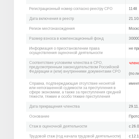
Регистрационный номер согласно реестру СРО
1148
Дата включения в реестр
21.10
Регион местонахождения
Моско
Размер взноса в компенсационный фонд
30000
Информация о приостановлении права
не пр
осуществления оценочной деятельности
Соответствие условиям членства в СРО,
член
предусмотренным законодательством Российской
Федерации и (или) внутренними документами СРО
(по л
Справка, подтверждающая отсутствие неснятой
имее
или непогашенной судимости за преступления в
сфере экономики, а также за преступления средней
тяжести, тяжкие и особо тяжкие преступления
Дата прекращения членства
29.11
Основание
Прото
Стаж в оценочной деятельности
c 26.
Трудовой стаж (год начала трудовой деятельности)
c 12.