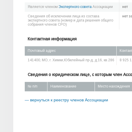
Является членом
Экспертного совета
Ассоциации
нет
Сведения об исключении лица из состава
нет з
экспертного совета (номер и дата решения общего
собрания членов СРО)
Контактная информация
Почтовый адрес
Контак
141400, МО, г. Химки,Юбилейный пр-д, д.16, кв.286
8 925 1
Сведения о юридическом лице, с которым член Асс
№ п/п
Наименование
Место нахождения
— вернуться к реестру членов Ассоциации