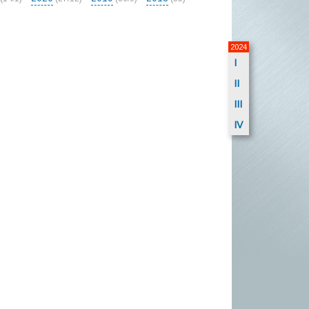
2024
I
II
III
IV