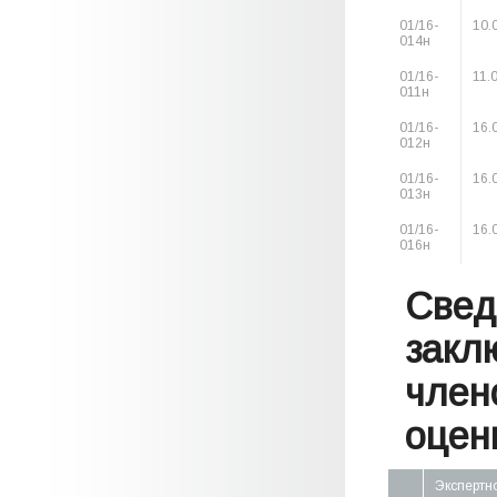
01/16-
10.
014н
01/16-
11.
011н
01/16-
16.
012н
01/16-
16.
013н
01/16-
16.
016н
Свед
закл
член
оценк
Экспертн