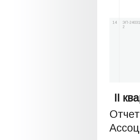
14
ЭП-24031
2
II кв
Отчет
Ассоци