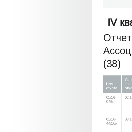
IV к
Отчет
Ассоц
(38)
Дат
Номер
сос
отчета
отч
01/16-
02.1
046н
01/16-
08.1
44/10н