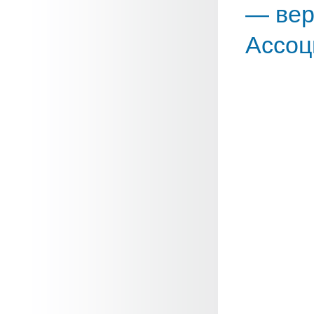
— вер
Ассоц