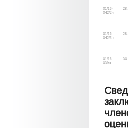
01/16-
28
042/2н
01/16-
28
042/3н
01/16-
30
039н
Свед
закл
член
оценк