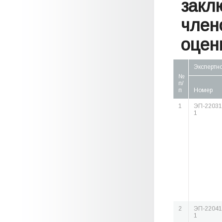
закл
член
оценк
Экспертн
№
п/
п
Номер
1
ЭП-22031
1
2
ЭП-22041
1