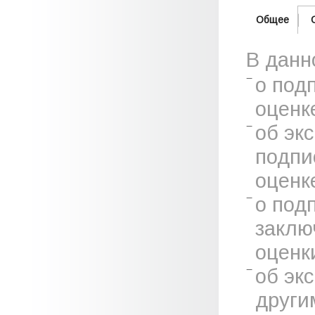
Общее
В данн
о под
оценк
об эк
подпи
оценк
о под
заклю
оценк
об эк
други