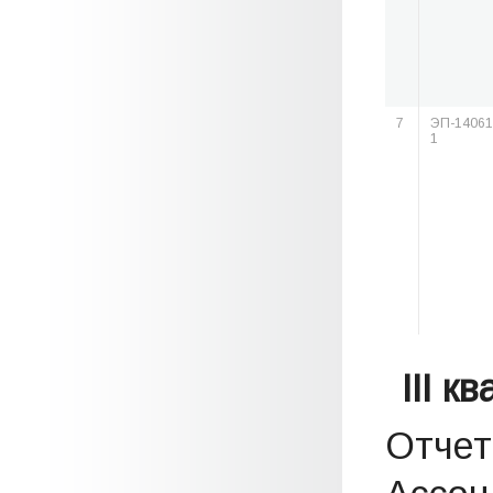
7
ЭП-14061
1
III к
Отчет