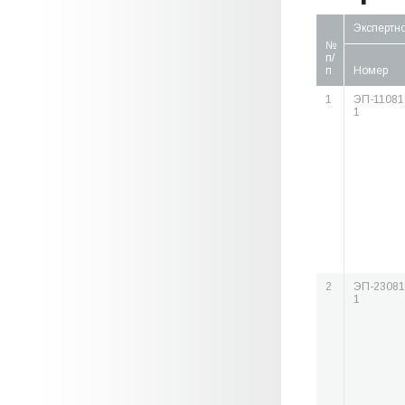
Экспертн
№
п/
п
Номер
1
ЭП-11081
1
2
ЭП-23081
1