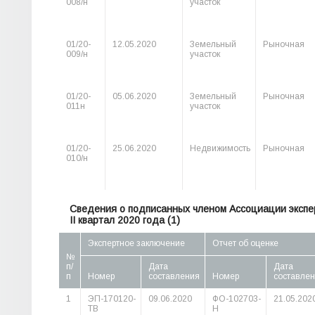
008/н
участок
01/20-
12.05.2020
Земельный
Рыночная
009/н
участок
01/20-
05.06.2020
Земельный
Рыночная
011н
участок
01/20-
25.06.2020
Недвижимость
Рыночная
010/н
Сведения о подписанных членом Ассоциации экспер
II квартал 2020 года (1)
Экспертное заключение
Отчет об оценке
№
п/
Дата
Дата
п
Номер
составления
Номер
составле
1
ЭП-170120-
09.06.2020
ФО-102703-
21.05.202
ТВ
Н