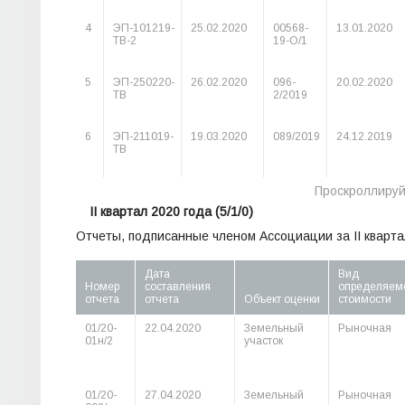
4
ЭП-101219-
25.02.2020
00568-
13.01.2020
ТВ-2
19-О/1
5
ЭП-250220-
26.02.2020
096-
20.02.2020
ТВ
2/2019
6
ЭП-211019-
19.03.2020
089/2019
24.12.2019
ТВ
II квартал 2020 года
(5/1/0)
Отчеты, подписанные членом Ассоциации за II кварта
Дата
Вид
Номер
составления
определяем
отчета
отчета
Объект оценки
стоимости
01/20-
22.04.2020
Земельный
Рыночная
01н/2
участок
01/20-
27.04.2020
Земельный
Рыночная