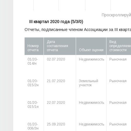
III квартал 2020 года
(5/3/0)
Отчеты, подписанные членом Ассоциации за III кварта
Дата
Вид
Номер
составления
определяем
отчета
отчета
Объект оценки
стоимости
01/20-
02.07.2020
Недвижимость
Рыночная
014/н
01/20-
21.07.2020
Земельный
Рыночная
015/2н
участок
01/20-
22.07.2020
Недвижимость
Рыночная
015/1н
01/20-
25.09.2020
Недвижимость
Рыночная
006/3н