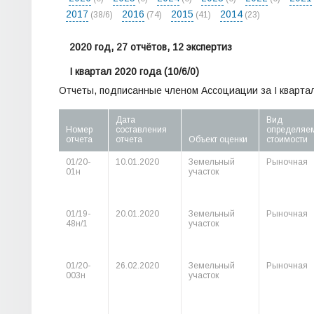
2017
2016
2015
2014
(38/6)
(74)
(41)
(23)
2020 год, 27 отчётов, 12 экспертиз
I квартал 2020 года
(10/6/0)
Отчеты, подписанные членом Ассоциации за I квартал
Дата
Вид
Номер
составления
определяе
отчета
отчета
Объект оценки
стоимости
01/20-
10.01.2020
Земельный
Рыночная
01н
участок
01/19-
20.01.2020
Земельный
Рыночная
48н/1
участок
01/20-
26.02.2020
Земельный
Рыночная
003н
участок