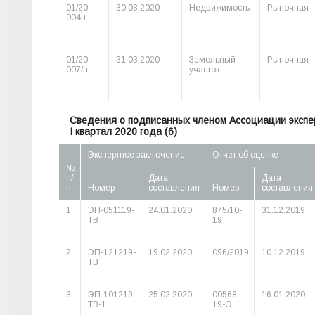
01/20-
30.03.2020
Недвижимость
Рыночная
004н
01/20-
31.03.2020
Земельный
Рыночная
007/н
участок
Сведения о подписанных членом Ассоциации экспер
I квартал 2020 года (6)
Экспертное заключение
Отчет об оценке
№
п/
Дата
Дата
п
Номер
составления
Номер
составления
1
ЭП-051119-
24.01.2020
875/10-
31.12.2019
ТВ
19
2
ЭП-121219-
19.02.2020
096/2019
10.12.2019
ТВ
3
ЭП-101219-
25.02.2020
00568-
16.01.2020
ТВ-1
19-О