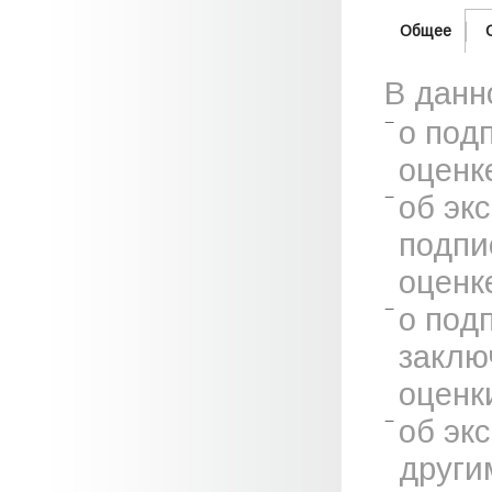
Общее
В данн
о под
оценк
об эк
подпи
оценк
о под
заклю
оценк
об эк
други