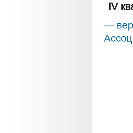
IV к
— вер
Ассоц