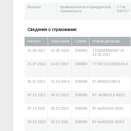
Высшее
промышленное и гражданское
Г-I №
строительсто
836757
Сведения о страховании
Начало
Окончание
Сумма
Номер договора
01.06.2017
31.05.2020
300000
1700SB4002087 от
23.05.2017
15.07.2014
14.07.2017
300000
77700 ОО-000119/14
01.11.2013
31.10.2014
300000
87-000210-09/13
07.12.2012
06.12.2013
300000
87- №002212-43/12
07.12.2011
06.12.2012
300000
87-№002262-43/11
03.12.2010
02.12.2011
300000
87-№001562-43/10