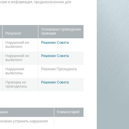
нзии и информация, предназначенная для
Основание проведения
е
Результат
проверки
Нарушений не
Решение Совета
выявлено
Нарушений не
Решение Совета
выявлено
Нарушения
Решение Президента
выявлены
Проверка не
Решение Совета
проводилась
кание
Комментарий
исание устранить нарушения