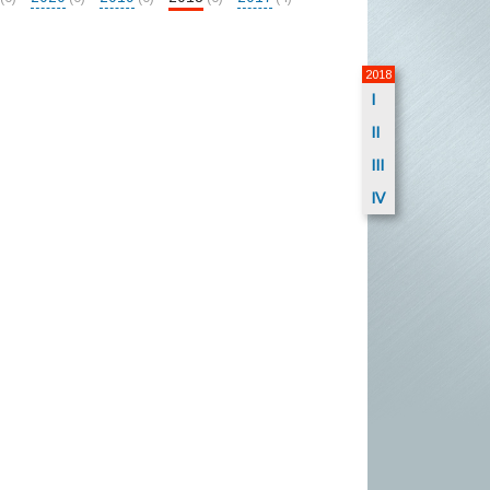
2018
I
II
III
IV