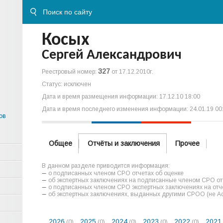
Косых
Сергей Александрович
327
Реестровый номер:
от 17.12.2010г.
Статус: исключен
Дата и время размещения информации: 17.12.10 18:00
Дата и время последнего изменения информации: 24.01.19 00
ов
Общее
Отчёты и заключения
Прочее
В данном разделе приводится информация:
о подписанных членом СРО отчетах об оценке
об экспертных заключениях на подписанные членом СРО отч
о подписанных членом СРО экспертных заключениях на отче
об экспертных заключениях, выданных другими СРОО (не А
2026
2025
2024
2023
2022
2021
(0)
(0)
(0)
(0)
(0)