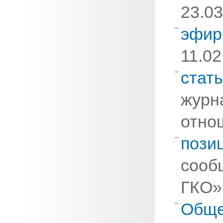
23.03
эфи
11.02
стат
журн
отно
пози
сооб
ГКО»
Обще