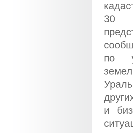
кадас
30 у
пре
сообщ
по у
земе
Ураль
други
и биз
ситуа