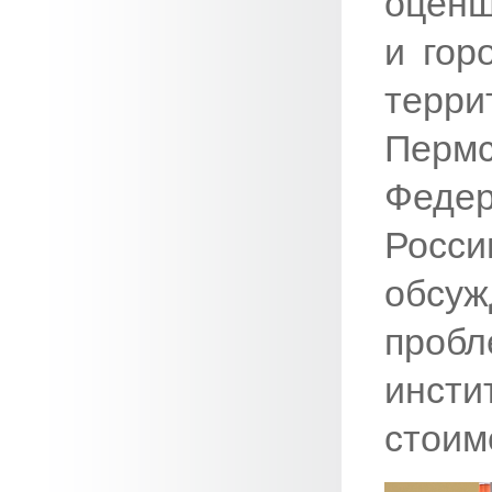
оценщ
и гор
терр
Перм
Феде
Росси
обсуж
пробл
инсти
стоим