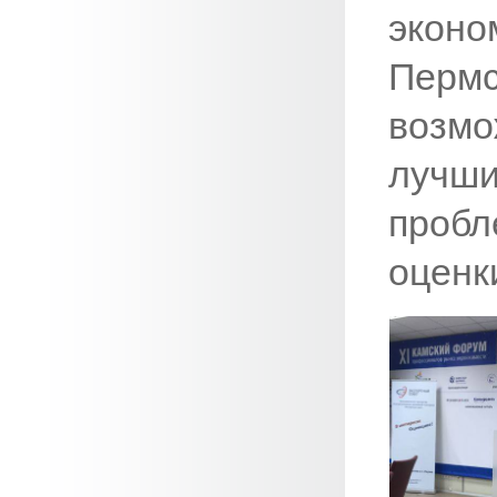
эконо
Перм
возм
лучш
проб
оценк