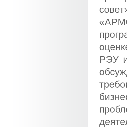
сове
«АРМ
прогр
оценк
РЭУ и
обсуж
тре
бизне
проб
деяте