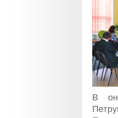
В он
Пет