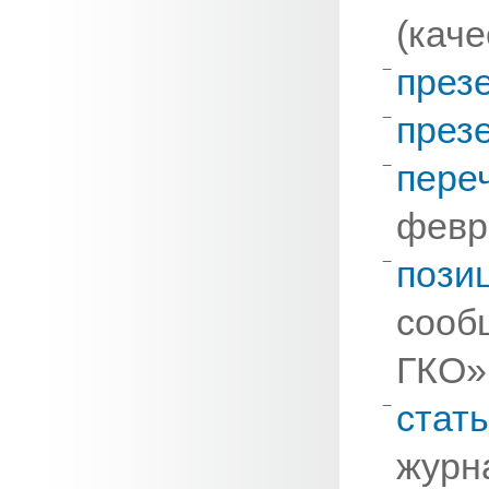
(каче
през
през
пере
февра
пози
сооб
ГКО»
стат
журн