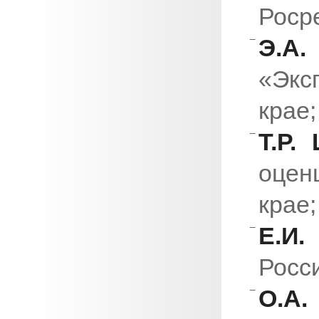
Роср
Э.А
«Экс
крае
;
Т.Р.
оце
крае;
Е.И
Росс
О.А