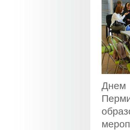
Днем 
Перм
образ
мероп