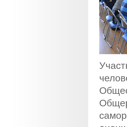
Учас
челов
Общ
Общер
само