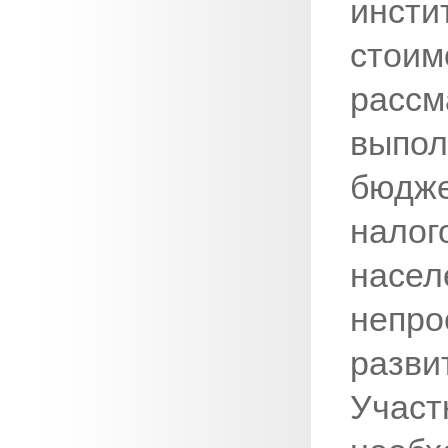
инсти
стои
рассм
выпо
бюд
нало
насе
непро
разви
Учас