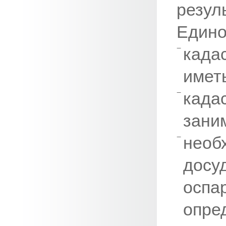
резу
Едино
кад
имет
кад
зани
необ
дос
осп
опре