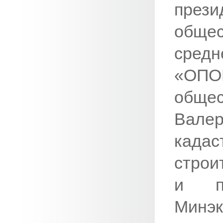
пре
общес
сред
«ОП
обще
Вале
кад
строи
и пр
Минэ