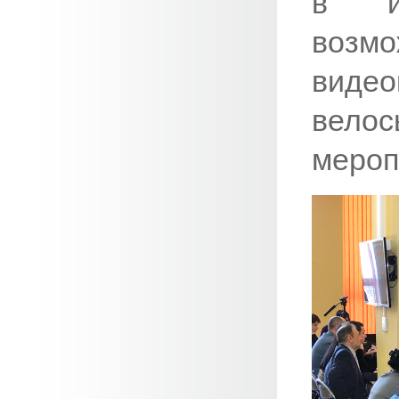
в ин
возм
видео
вело
мероп