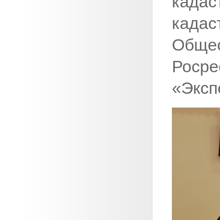
кадас
кад
Общ
Роср
«Эксп