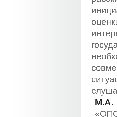
иниц
оцен
инте
госуд
нео
совме
ситуа
слуша
М.А
«ОП