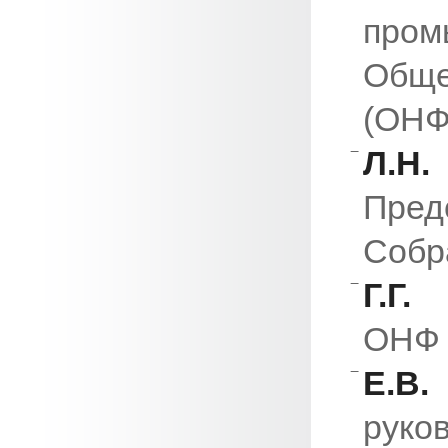
про
Обще
(ОНФ
Л.Н
Пред
Собр
Г.Г
ОНФ 
Е.В
рук