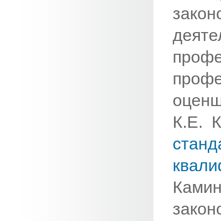
зако
деяте
проф
проф
оцен
К.Е. 
станд
квал
Ками
зако