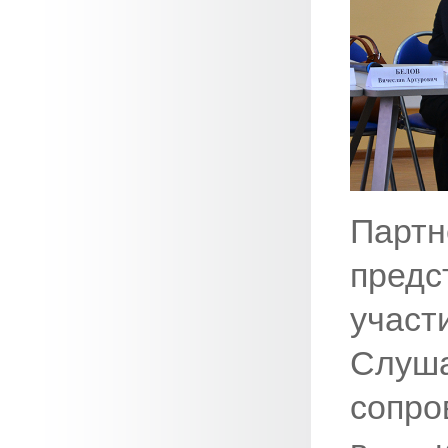
Парт
предс
участ
Слу
сопро