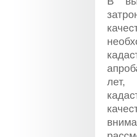
В вы
затр
каче
необ
кадас
апроб
лет,
када
каче
вни
расс