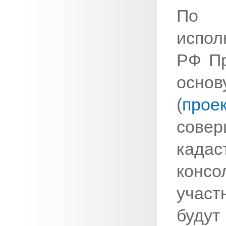
По р
испо
РФ Пр
осн
(
прое
сове
када
кон
участ
будут