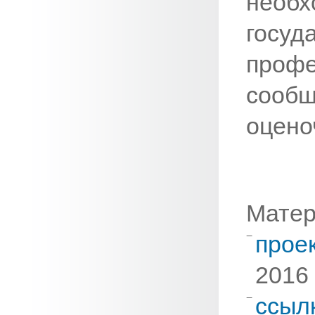
необх
гос
проф
сообщ
оцено
Матер
прое
2016 
ссыл