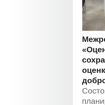
Меж
«Оце
сохра
оцен
доб
Сост
пла