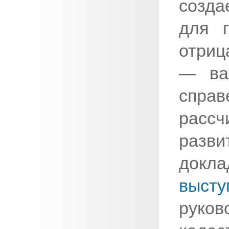
созда
для 
отриц
— ва
спра
рассч
ра
докл
выс
рук