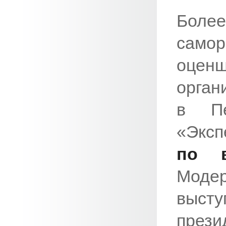
Более
само
оцен
орган
в П
«Экс
по в
Мод
высту
през