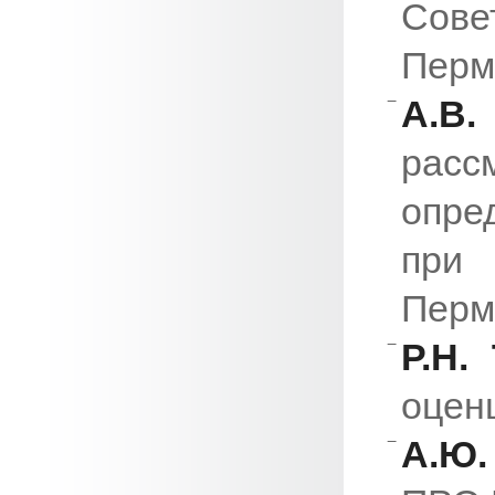
Сове
Пермс
А.В.
расс
опре
при
Перм
Р.Н.
оцен
А.Ю.