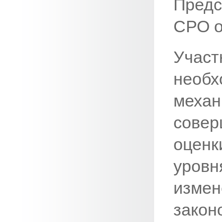
Предс
СРО о
Учас
необх
механ
совер
оценк
уров
изм
зако