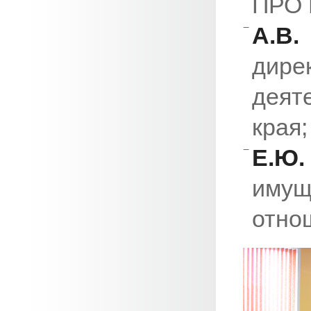
ПРО 
А.В
дире
деят
края;
Е.Ю.
иму
отно