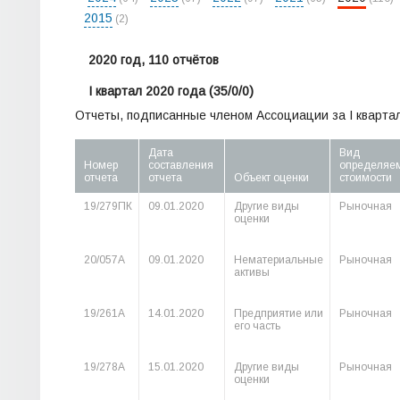
2015
(2)
2020 год, 110 отчётов
I квартал 2020 года
(35/0/0)
Отчеты, подписанные членом Ассоциации за I квартал
Дата
Вид
Номер
составления
определяе
отчета
отчета
Объект оценки
стоимости
19/279ПК
09.01.2020
Другие виды
Рыночная
оценки
20/057А
09.01.2020
Нематериальные
Рыночная
активы
19/261А
14.01.2020
Предприятие или
Рыночная
его часть
19/278А
15.01.2020
Другие виды
Рыночная
оценки