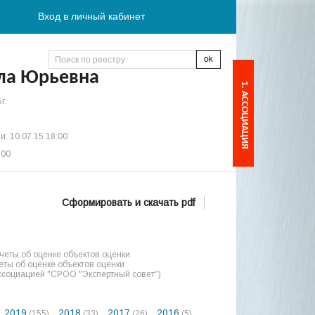
Вход в личный кабинет
ла Юрьевна
1. АССОЦИАЦИЯ
г.
: 10.07.15 18:00
:00
Сформировать и скачать pdf
еты об оценке объектов оценки
ты об оценке объектов оценки
ссоциацией "СРОО "Экспертный совет")
2019
2018
2017
2016
(155)
(33)
(26)
(5)