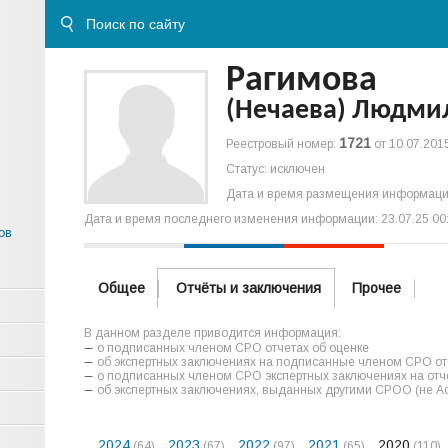
Рагимова
(Нечаева) Людми
1721
Реестровый номер:
от 10.07.2015
Статус: исключен
Дата и время размещения информации
Дата и время последнего изменения информации: 23.07.25 00
ов
Общее
Отчёты и заключения
Прочее
В данном разделе приводится информация:
о подписанных членом СРО отчетах об оценке
об экспертных заключениях на подписанные членом СРО отч
о подписанных членом СРО экспертных заключениях на отче
об экспертных заключениях, выданных другими СРОО (не А
2024
2023
2022
2021
2020
(64)
(67)
(97)
(65)
(110)