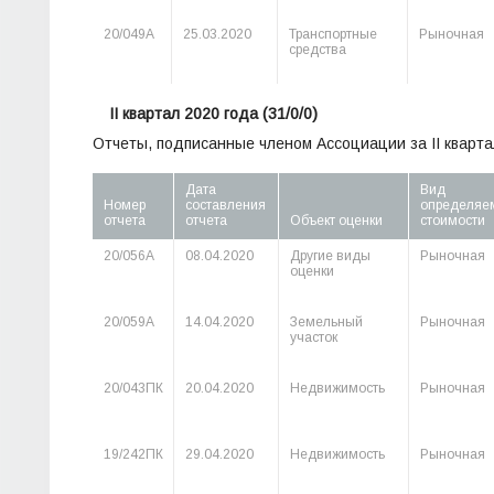
20/049А
25.03.2020
Транспортные
Рыночная
средства
II квартал 2020 года
(31/0/0)
Отчеты, подписанные членом Ассоциации за II кварта
Дата
Вид
Номер
составления
определяе
отчета
отчета
Объект оценки
стоимости
20/056А
08.04.2020
Другие виды
Рыночная
оценки
20/059А
14.04.2020
Земельный
Рыночная
участок
20/043ПК
20.04.2020
Недвижимость
Рыночная
19/242ПК
29.04.2020
Недвижимость
Рыночная