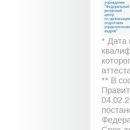
учреждение
"Федеральный
ресурсный
центр
по организаци
подготовки
управленчески
кадров"
* Дата
квалиф
которо
аттеста
** В с
Правит
04.02.
постан
Федера
Срок д