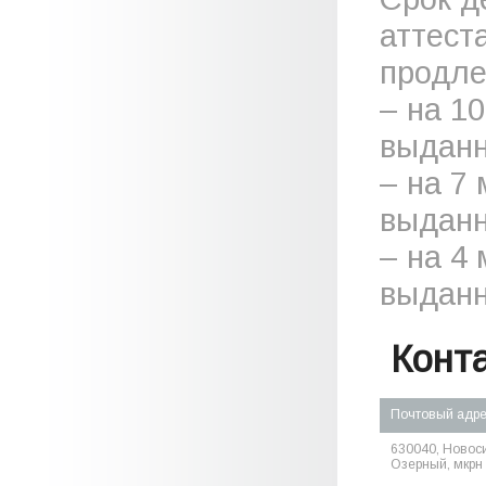
аттест
продле
– на 1
выданн
– на 7
выданн
– на 4
выданн
Конт
Почтовый адр
630040, Новоси
Озерный, мкрн А