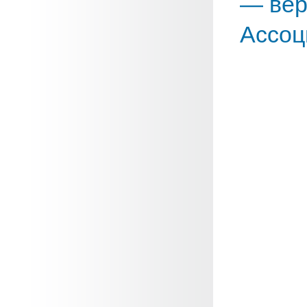
— вер
Ассоц