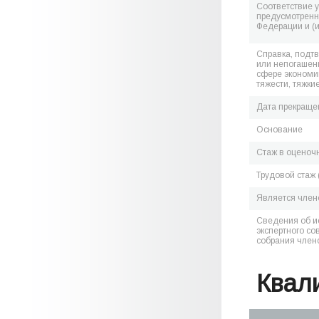
Соответствие 
предусмотренн
Федерации и (
Справка, подт
или непогашен
сфере экономик
тяжести, тяжки
Дата прекраще
Основание
Стаж в оценоч
Трудовой стаж 
Является чле
Сведения об и
экспертного со
собрания член
Квал