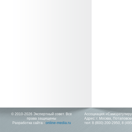
© 2010-2026 Экспертный совет. Все
Ассоциация «Саморегулиру
права защищены
Адрес: г. Москва, Потаповский
Разработка сайта -
online-media.ru
тел:
8 (800) 200-2950
,
8 (49