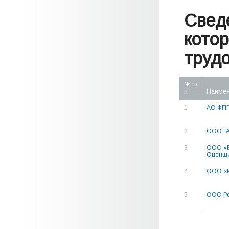
Свед
кото
труд
№ п/
п
Наимен
1
АО ФПГ
2
ООО "
3
ООО «Б
Оценщ
4
ООО «Р
5
ООО Ре