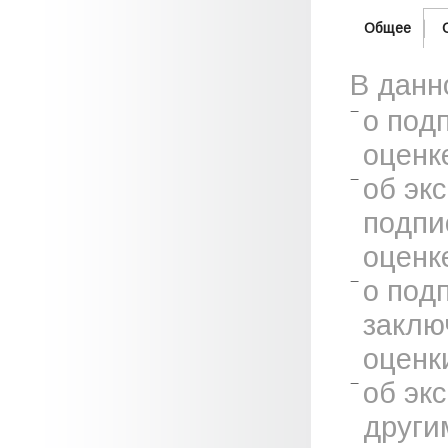
Общее
В данн
о под
оценк
об эк
подпи
оценк
о под
заклю
оценк
об эк
други