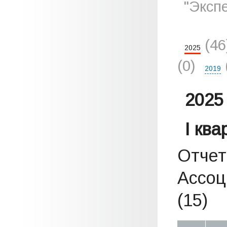
"Эксп
(4
2025
(0)
2019
2025 
I кв
Отчет
Ассоц
(15)