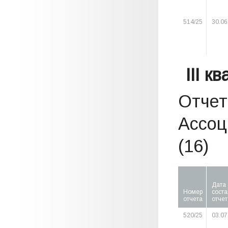
514/25
30.06
III к
Отчет
Ассоц
(16)
Дата
Номер
сост
отчета
отчет
520/25
03.07