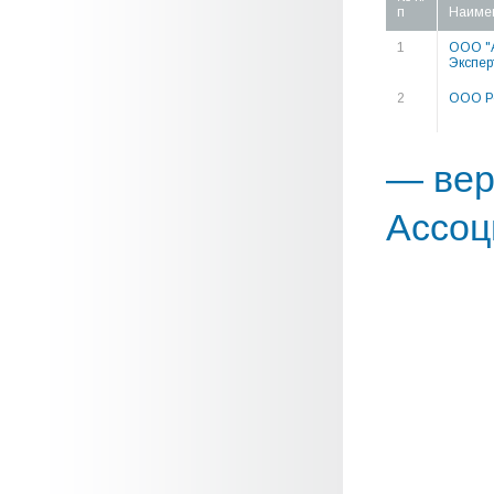
п
Наиме
1
ООО "А
Экспер
2
ООО Р
— вер
Ассоц