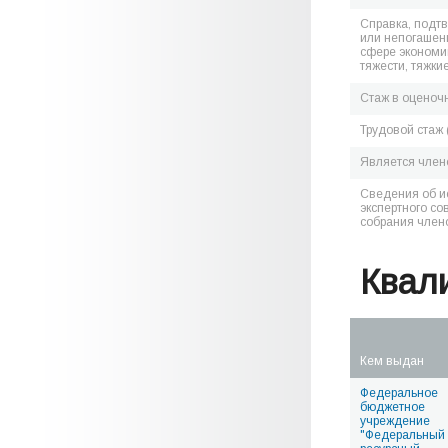
Справка, подт
или непогашен
сфере экономик
тяжести, тяжки
Стаж в оценоч
Трудовой стаж 
Является чле
Сведения об и
экспертного со
собрания член
Квал
Кем выдан
Федеральное
бюджетное
учреждение
"Федеральный