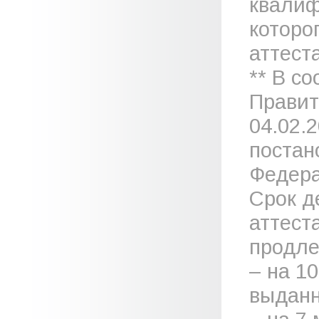
квалиф
которо
аттеста
** В с
Правит
04.02.
постан
Федера
Срок д
аттест
продле
– на 1
выданн