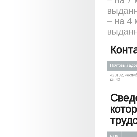
– на 7
выданн
– на 4
выданн
Конт
Почтовый адр
420132, Республ
кв. 40
Свед
кото
труд
№ п/