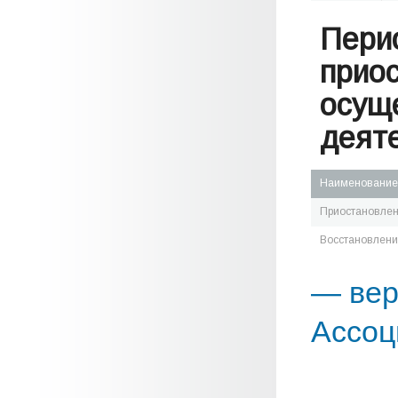
Пери
прио
осущ
деят
Наименование
Приостановле
Восстановлен
— вер
Ассоц