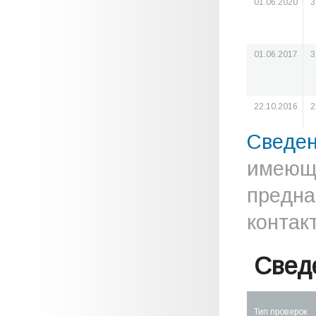
01.06.2020
3
01.06.2017
3
22.10.2016
2
Сведе
имеюще
предна
контак
Свед
Тип проверок