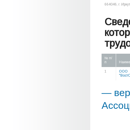
664046, г. Иркут
Свед
кото
труд
№ п/
п
Наиме
1
ООО
"Вост
— вер
Ассоц