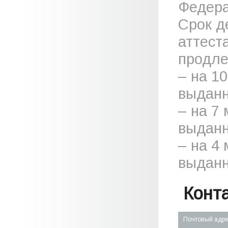
Федера
Срок д
аттест
продле
– на 1
выданн
– на 7
выданн
– на 4
выданн
Конт
Почтовый адр