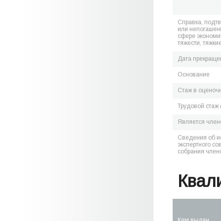
Справка, подт
или непогашен
сфере экономик
тяжести, тяжки
Дата прекраще
Основание
Стаж в оценоч
Трудовой стаж 
Является чле
Сведения об и
экспертного со
собрания член
Квал
Кем выдан