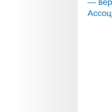
— вер
Ассоц