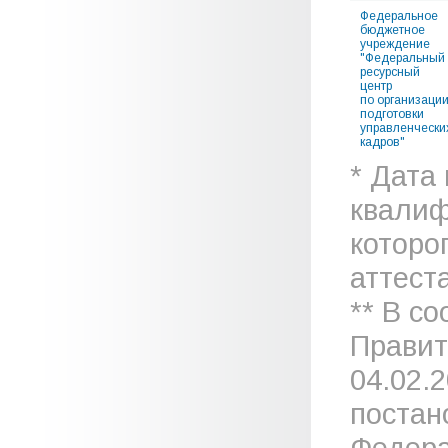
Федеральное
бюджетное
учреждение
"Федеральный
ресурсный
центр
по организаци
подготовки
управленчески
кадров"
* Дата
квалиф
которо
аттеста
** В с
Правит
04.02.
постан
Федера