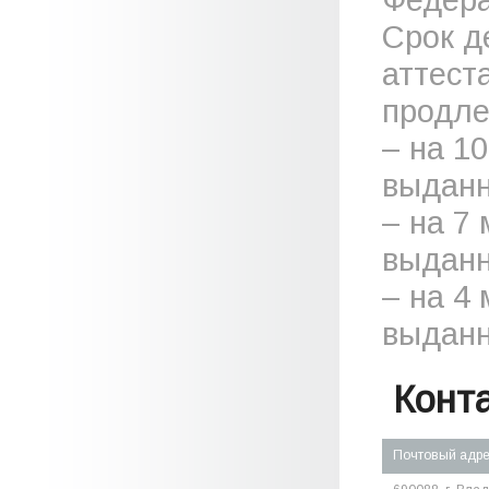
Срок д
аттест
продле
– на 1
выданн
– на 7
выданн
– на 4
выданн
Конт
Почтовый адр