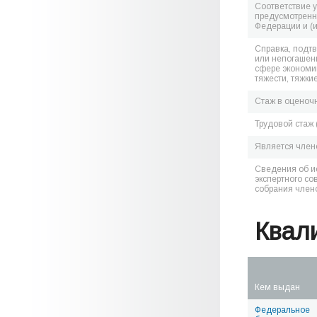
Соответствие 
предусмотренн
Федерации и (
Справка, подт
или непогашен
сфере экономик
тяжести, тяжки
Стаж в оценоч
Трудовой стаж 
Является чле
Сведения об и
экспертного со
собрания член
Квал
Кем выдан
Федеральное