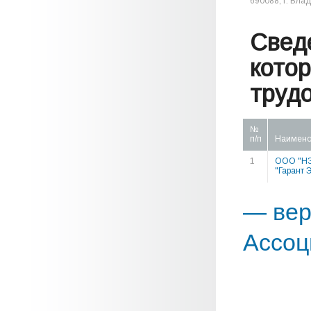
690088, г. Влад
Свед
кото
труд
№
п/п
Наимено
1
ООО "Н
"Гарант 
— вер
Ассоц