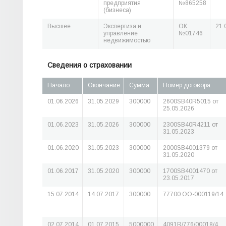
предприятия
№865258
(бизнеса)
Высшее
Экспертиза и
ОК
21.
управление
№01746
недвижимостью
Сведения о страховании
Начало
Окончание
Сумма
Номер договора
01.06.2026
31.05.2029
300000
2600SB40R5015 от
25.05.2026
01.06.2023
31.05.2026
300000
2300SB40R4211 от
31.05.2023
01.06.2020
31.05.2023
300000
2000SB4001379 от
31.05.2020
01.06.2017
31.05.2020
300000
1700SB4001470 от
23.05.2017
15.07.2014
14.07.2017
300000
77700 ОО-000119/14
02.07.2014
01.07.2015
5000000
4091R/776/00018/4