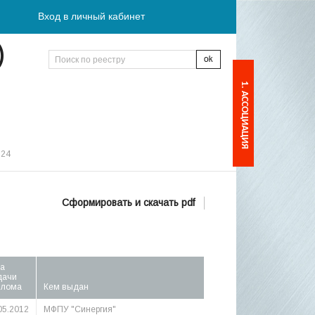
Вход в личный кабинет
)
1. АССОЦИАЦИЯ
:24
Сформировать и скачать pdf
а
дачи
плома
Кем выдан
05.2012
МФПУ "Синергия"