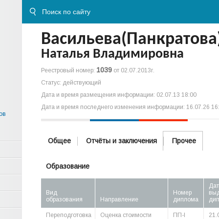
Васильева(Панкратова
Наталья Владимировна
1039
Реестровый номер:
от 02.07.2013г.
Статус: действующий
Дата и время размещения информации: 02.07.13 18:00
Дата и время последнего изменения информации: 16.07.26 16
ов
Общее
Отчёты и заключения
Прочее
Образование
Дат
Вид
Номер
вы
образования
Направление
диплома
ди
Переподготовка
Оценка стоимости
ПП-I
21.