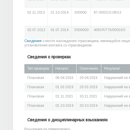
01.11.2013
31.10.2014
300000
87-000210-09/13
02.07.2013
01.07.2014
5000000
4091R/776/00016/3
Сведения
о месте нахождения страховщика, имеющейся лице
установления контакта со страховщиком.
Сведения о проверках
Тип проверок
Начало
Окончание
Результат
Плановая
06.04.2016
29.04.2016
Нарушений не 
Плановая
01.03.2019
29.03.2019
Нарушений не 
Плановая
01.11.2021
30.11.2021
Нарушений не 
Плановая
01.10.2024
30.10.2024
Нарушений не 
Сведения о дисциплинарных взысканиях
Взыскания не применялись.