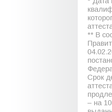
* Дата
квалиф
которо
аттеста
** В с
Правит
04.02.
постан
Федера
Срок д
аттест
продле
– на 1
выданн