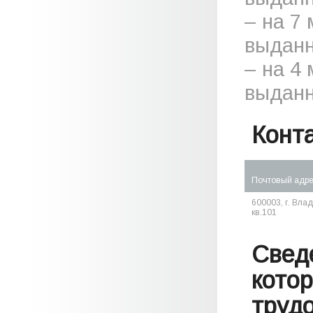
– на 7
выданн
– на 4
выданн
Конт
Почтовый адр
600003, г. Влад
кв.101
Свед
кото
труд