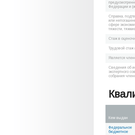
предусмотренн
Федерации и (
Справка, подт
или непогашен
сфере экономик
тяжести, тяжки
Стаж в оценоч
Трудовой стаж 
Является чле
Сведения об и
экспертного со
собрания член
Квал
Кем выдан
Федеральное
бюджетное