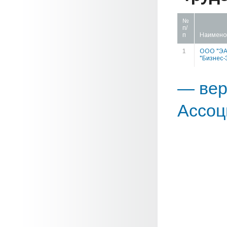
№
п/
п
Наимено
1
ООО "Э
"Бизнес-
— вер
Ассоц