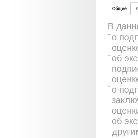
Общее
В данн
о под
оценк
об эк
подпи
оценк
о под
заклю
оценк
об эк
други