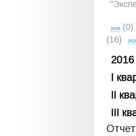
"Эксп
(0)
2026
(16)
202
2016 
I кв
II кв
III к
Отчет