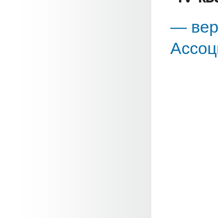
— вер
Ассоц