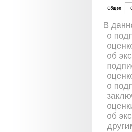
Общее
В данн
о под
оценк
об эк
подпи
оценк
о под
заклю
оценк
об эк
други