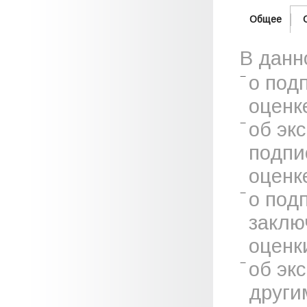
Общее
В данн
о под
оценк
об эк
подпи
оценк
о под
заклю
оценк
об эк
други