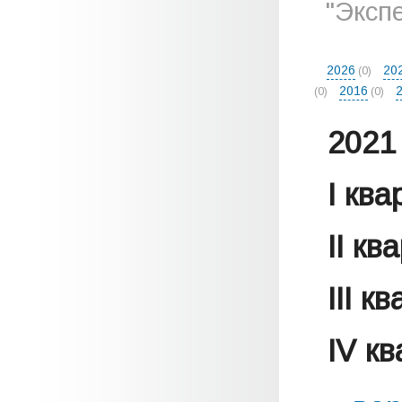
"Эксп
2026
20
(0)
2016
(0)
(0)
2021 
I кв
II кв
III к
IV к