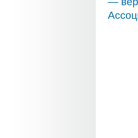
— вер
Ассоц