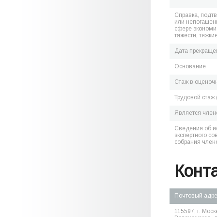
Справка, подт
или непогашен
сфере экономик
тяжести, тяжки
Дата прекраще
Основание
Стаж в оценоч
Трудовой стаж 
Является чле
Сведения об и
экспертного со
собрания член
Конт
Почтовый адр
115597, г. Москв