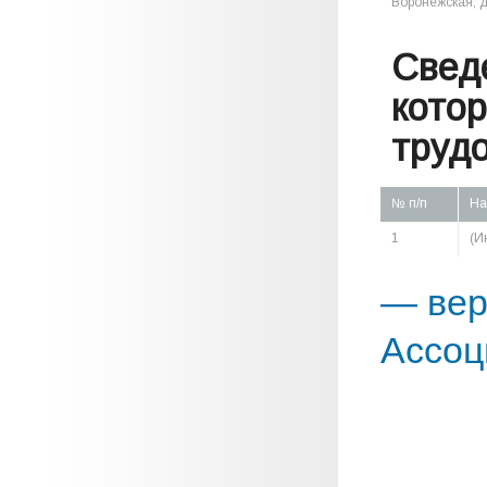
Воронежская, д.
Свед
кото
труд
№ п/п
На
1
(И
— вер
Ассоц