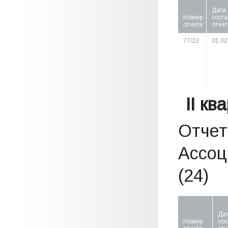
Дата
Номер
сост
отчета
отчет
77/22
01.02
II кв
Отчет
Ассоц
(24)
Да
Номер
сос