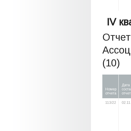
IV к
Отчет
Ассоц
(10)
Дата
Номер
сост
отчета
отчет
113/22
02.11