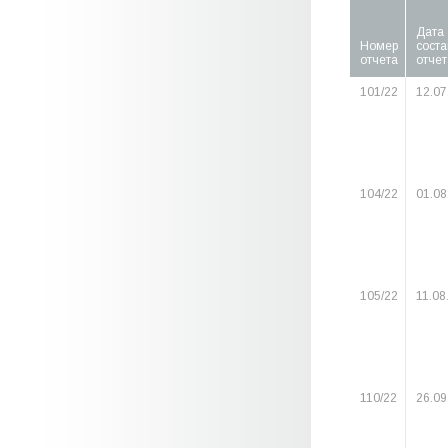
Дата
Номер
сост
отчета
отчет
101/22
12.07
104/22
01.08
105/22
11.08
110/22
26.09