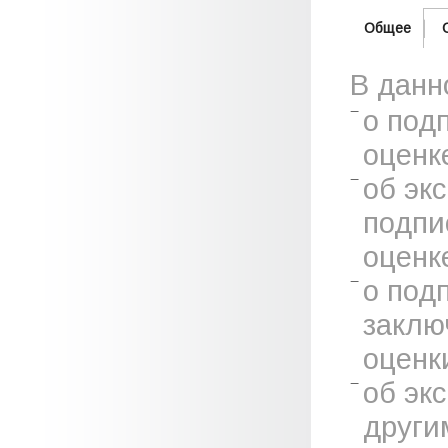
Общее
В данн
о под
оценк
об эк
подпи
оценк
о под
заклю
оценк
об эк
други