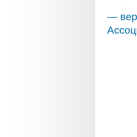
— вер
Ассоц