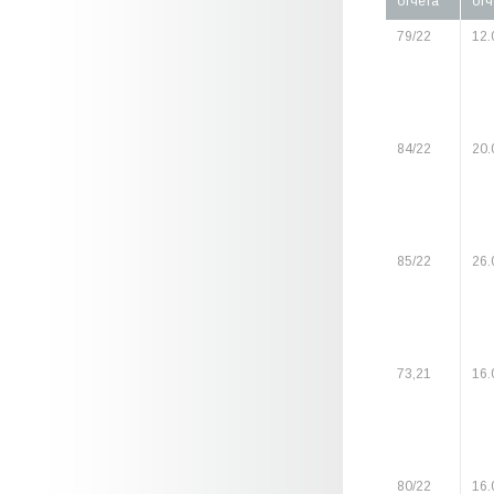
отчета
отч
79/22
12.
84/22
20.
85/22
26.
73,21
16.
80/22
16.