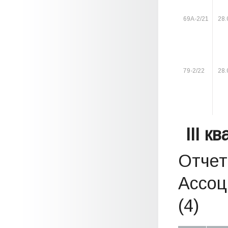
69А-2/21
28.
79-2/22
28.
III к
Отчет
Ассоц
(4)