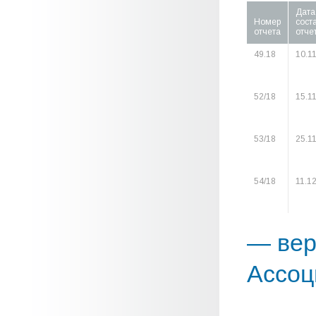
Дата
Номер
сост
отчета
отче
49.18
10.1
52/18
15.1
53/18
25.1
54/18
11.1
— вер
Ассоц