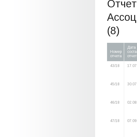
Отчет
Ассоц
(8)
Дата
Номер
сост
отчета
отчет
43/18
17.07
45/18
30.07
46/18
02.08
47/18
07.09