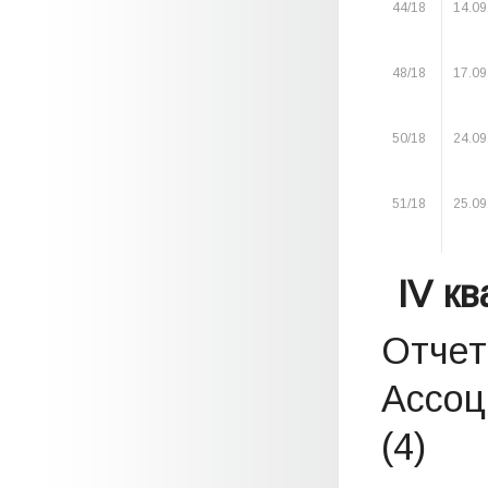
44/18
14.09
48/18
17.09
50/18
24.09
51/18
25.09
IV к
Отчет
Ассоц
(4)