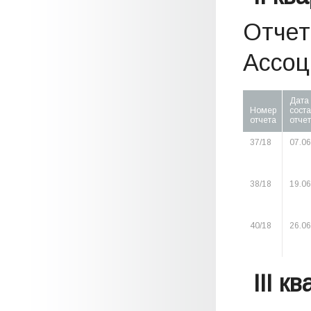
Отчет
Ассоци
Дата
Номер
сост
отчета
отче
37/18
07.06
38/18
19.06
40/18
26.06
III к