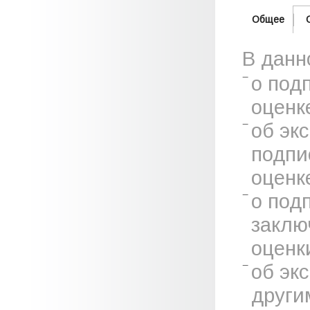
Общее
В данн
о под
оценк
об эк
подпи
оценк
о под
заклю
оценк
об эк
други