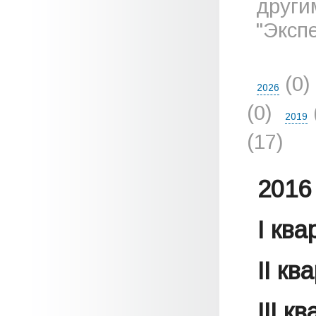
други
"Эксп
(0)
2026
(0)
2019
(17)
2016 
I кв
II кв
III к