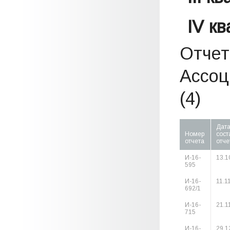
IV к
Отчет
Ассоц
(4)
Дат
Номер
сост
отчета
отче
И-16-
13.1
595
И-16-
11.1
692/1
И-16-
21.1
715
И-16-
29.1