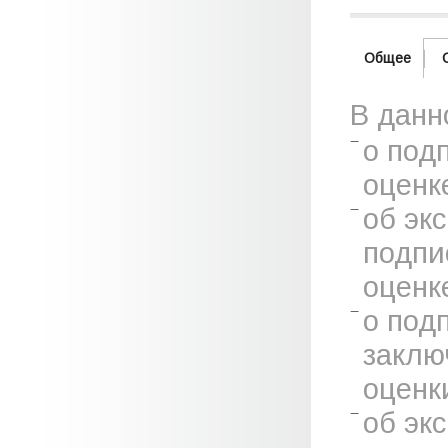
Общее
В данн
о под
оценк
об эк
подпи
оценк
о под
заклю
оценк
об эк