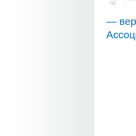
733
— вер
Ассоц