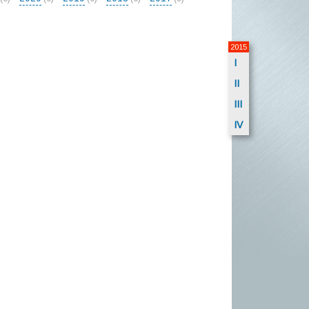
2015
I
II
III
IV