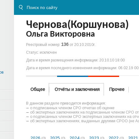
Чернова(Коршунова)
Ольга Викторовна
136
Реестровый номер:
от 20.10.2010г.
Статус: исключен
Дата и время размещения информации: 20.10.10 18:00
Дата и время последнего изменения информации: 06.02.19 00
ов
Общее
Отчёты и заключения
Прочее
В данном разделе приводится информация:
о подписанных членом СРО отчетах об оценке
об экспертных заключениях на подписанные членом СРО отч
о подписанных членом СРО экспертных заключениях на отче
об экспертных заключениях, выданных другими СРОО (не А
2026
2025
2024
2023
2022
2021
(0)
(0)
(0)
(0)
(0)