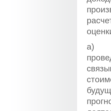
прои
расч
оценки
а) 
прове
свя
стоим
будущ
прогн