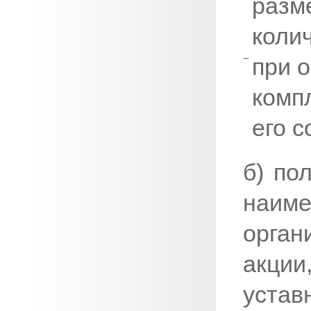
разм
колич
при 
комп
его с
б) по
наиме
орга
акции
уста