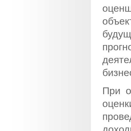
оцен
объек
будущ
прогн
деяте
бизне
При о
оцен
прове
доход