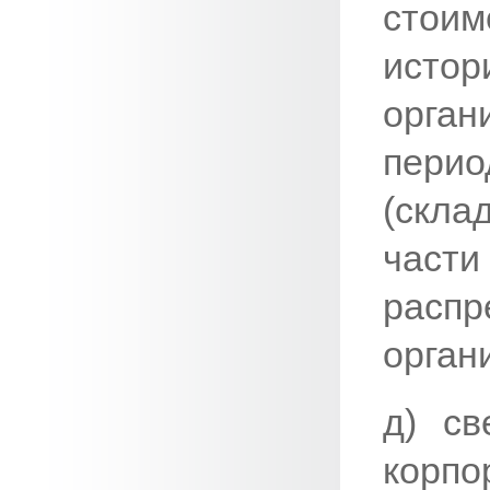
стои
исто
орга
перио
(скла
част
распр
орган
д) св
корпо