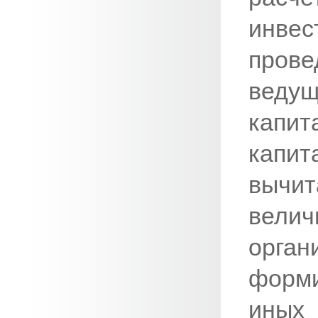
инве
прове
веду
капит
капит
вычит
вели
орган
форми
иных