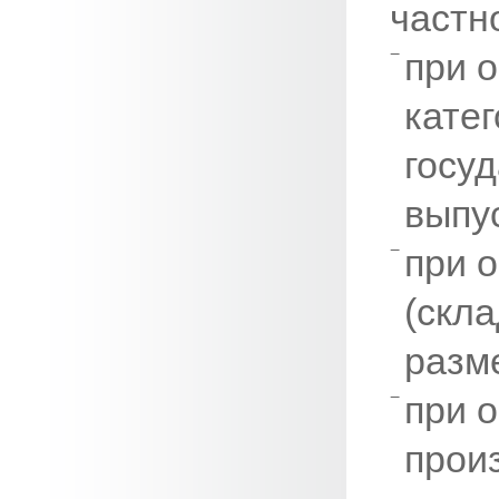
частн
при о
катег
госу
выпус
при 
(скл
разм
при 
прои