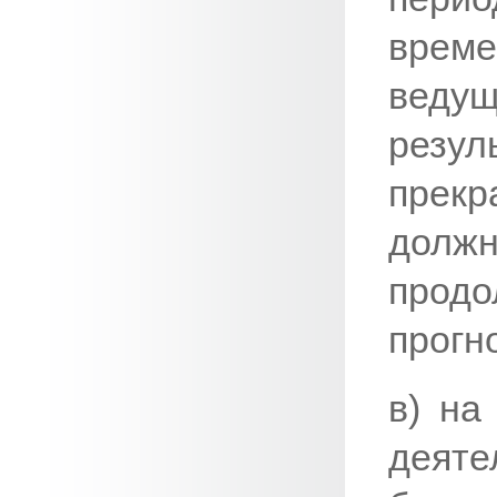
време
веду
резу
прек
долж
про
прогн
в) на
деяте