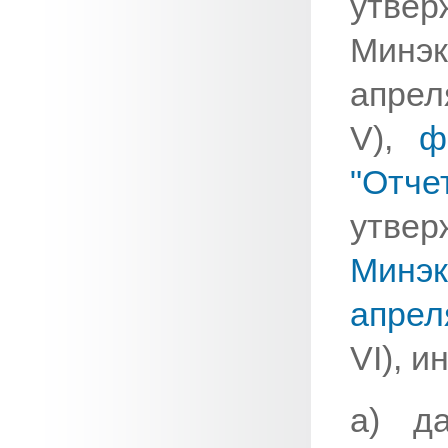
утв
Минэ
апрел
V),
ф
"Отч
ут
Минэ
апрел
VI), 
а) д