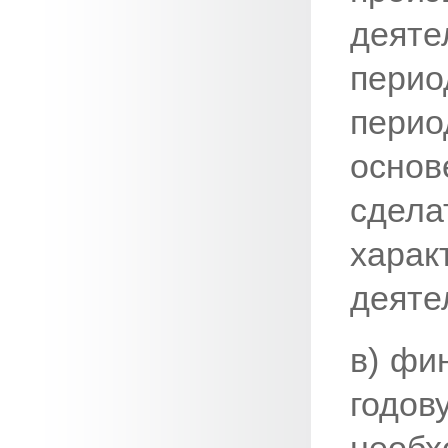
деяте
пери
пери
основ
сдела
хара
деяте
в) фи
годов