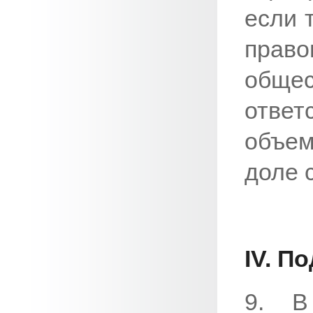
если 
право
общес
отве
объе
доле 
IV. П
9. В