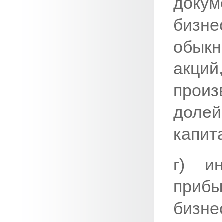
докум
бизн
обыкн
акци
прои
доле
капит
г) и
приб
бизн