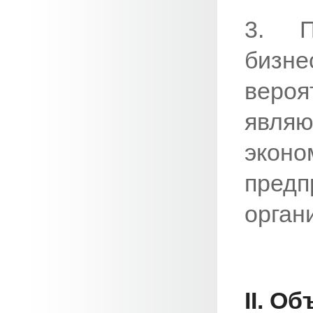
3. П
бизн
веро
явля
эко
предп
орган
II. О