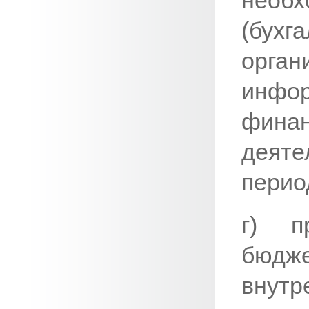
нео
(бух
орга
инф
финан
деяте
перио
г) п
бюдж
внутр