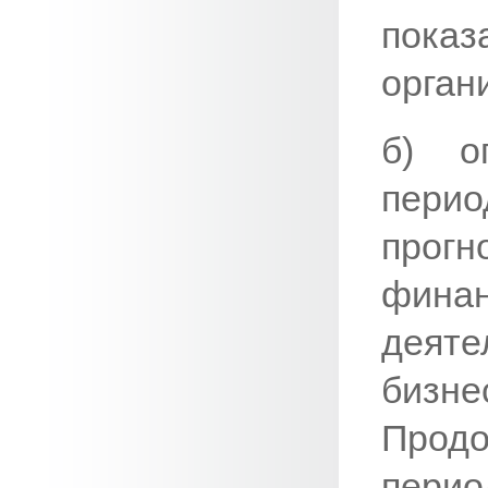
пок
орган
б) о
перио
прогн
фин
деяте
бизн
Прод
пери