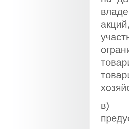
влад
акци
уча
огра
тов
тов
хозяй
в) 
пред