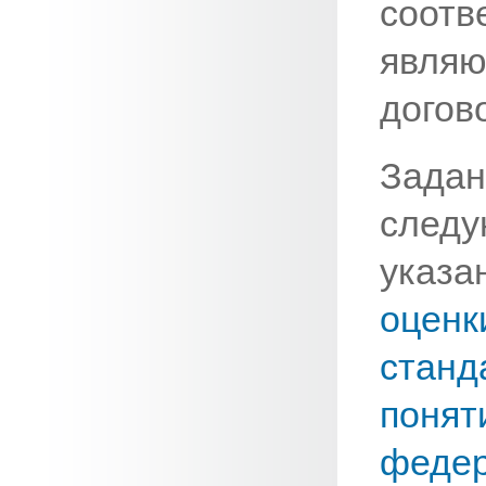
соотв
явля
догов
Задан
след
указа
оцен
стан
пон
феде