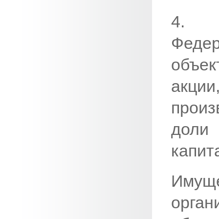
4. 
Феде
объек
акци
прои
доли
капит
Иму
орга