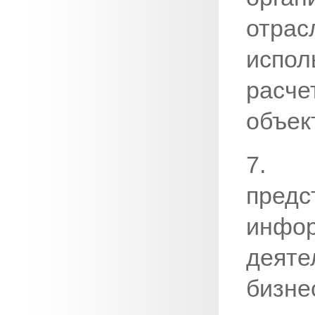
отрас
испо
расче
объек
7. 
пред
инфо
деяте
биз