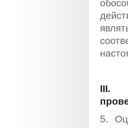
обо
дейс
явля
соот
насто
III
пров
5. Оц