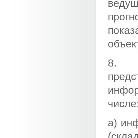
веду
прог
показ
объек
8. 
пред
инфор
числе
а) ин
(скл