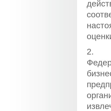
дейст
соот
насто
оценк
2. 
Федер
биз
предп
орга
извле