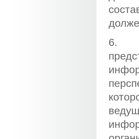
сост
долже
6. 
пред
инф
персп
котор
веду
инф
орга