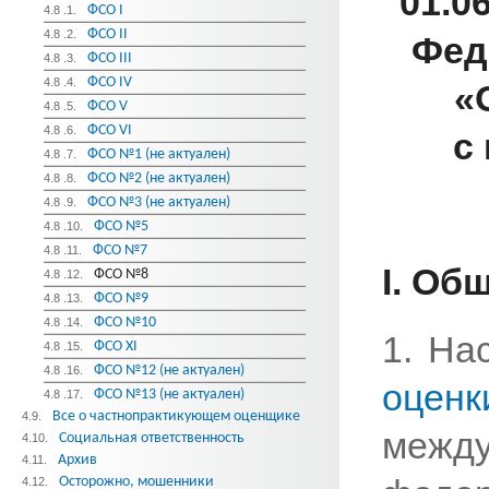
01.0
ФСО I
4.8 .1.
ФСО II
4.8 .2.
Фед
ФСО III
4.8 .3.
ФСО IV
4.8 .4.
«
ФСО V
4.8 .5.
ФСО VI
4.8 .6.
с
ФСО №1 (не актуален)
4.8 .7.
ФСО №2 (не актуален)
4.8 .8.
ФСО №3 (не актуален)
4.8 .9.
ФСО №5
4.8 .10.
ФСО №7
4.8 .11.
I. Об
ФСО №8
4.8 .12.
ФСО №9
4.8 .13.
ФСО №10
4.8 .14.
1. Н
ФСО XI
4.8 .15.
ФСО №12 (не актуален)
4.8 .16.
оценк
ФСО №13 (не актуален)
4.8 .17.
Все о частнопрактикующем оценщике
4.9.
между
Социальная ответственность
4.10.
Архив
4.11.
Осторожно, мошенники
4.12.