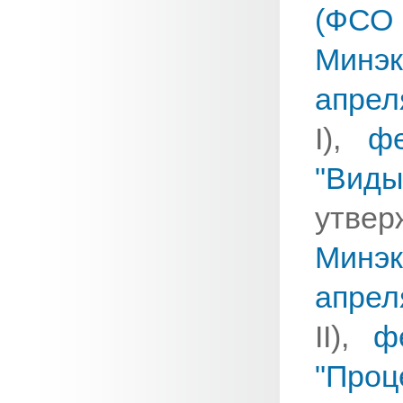
(ФСО 
Минэ
апрел
I),
ф
"Ви
ут
Минэ
апрел
II),
ф
"Про