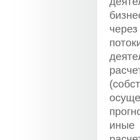
деяте
бизне
чере
пото
деят
расче
(собс
осу
прогн
иные
рас