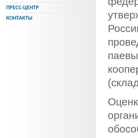
феде
ПРЕСС-ЦЕНТР
утве
КОНТАКТЫ
Росс
прове
паев
кооп
(скла
Оцен
орга
обо