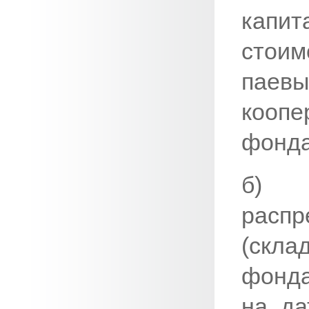
капит
стоим
паев
кооп
фонда
б) 
рас
(скл
фонда
на да