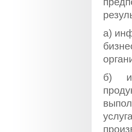
пред
резул
а) ин
бизне
орган
б) и
прод
выпол
услуг
произ