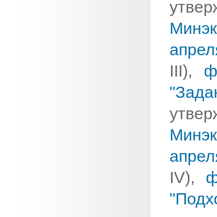
ут
Минэ
апрел
III),
ф
"Зад
ут
Минэ
апрел
IV),
ф
"Подх