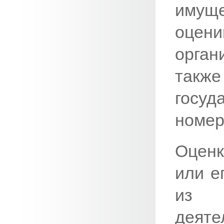
имущ
оцен
орга
также
госу
номер
Оцен
или е
из 
деяте