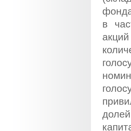
фонд
в час
акци
кол
голо
номин
гол
приви
доле
капи