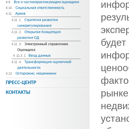
инф
Все о частнопрактикующем оценщике
4.9.
Социальная ответственность
4.10.
Архив
резу
4.11.
Стратегия развития
4.11 .1.
саморегулирования
экспе
Открытая Концепция
4.11 .2.
развития ОД
буд
Электронный справочник
4.11 .3.
Оценщика
инф
Ввод данных
4 .11.3 .1
Трансформация оценочной
4.11 .4.
цено
деятельности
Осторожно, мошенники
4.12.
факто
ПРЕСС-ЦЕНТР
рын
КОНТАКТЫ
недви
уста