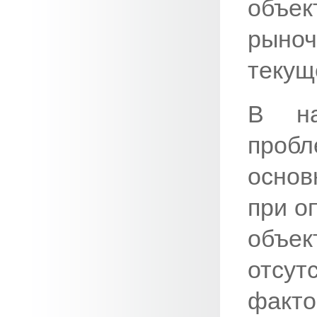
объе
рыно
текущ
В на
проб
основ
при о
объек
отсу
факто