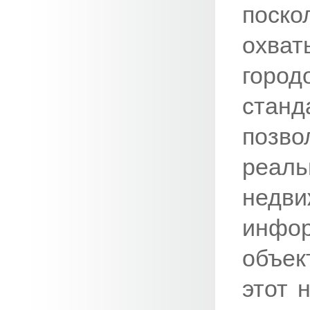
поско
охва
город
стан
позв
реал
недви
инфо
объек
этот 