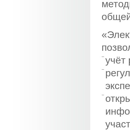
мето
общей
«Элек
позво
учёт
регу
эксп
откр
инфо
учас