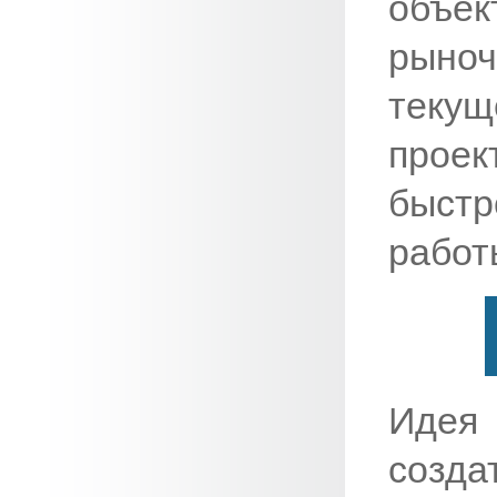
объе
рыно
теку
прое
быст
работ
Идея 
созда