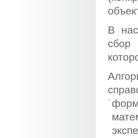
объек
В нас
сбор
котор
Алго
справ
форм
мате
эксп