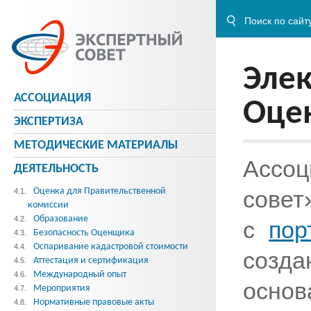
Эле
АССОЦИАЦИЯ
Оце
ЭКСПЕРТИЗА
МЕТОДИЧЕСКИE МАТЕРИАЛЫ
Ассо
ДЕЯТЕЛЬНОСТЬ
Оценка для Правительственной
со
4.1.
комиссии
Образование
4.2.
с
пор
Безопасность Оценщика
4.3.
Оспаривание кадастровой стоимости
4.4.
созда
Аттестация и сертификация
4.5.
Международный опыт
4.6.
осно
Мероприятия
4.7.
Нормативные правовые акты
4.8.