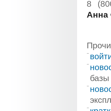
8 (80
Анна
Прочи
войт
ново
базы
ново
эксп
крат