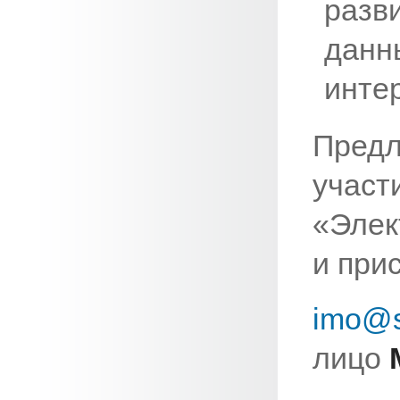
разв
данн
инте
Предл
учас
«Элек
и при
imo@s
лицо