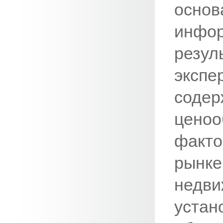
осно
инф
резу
экспе
содер
цено
факто
рын
недви
уста