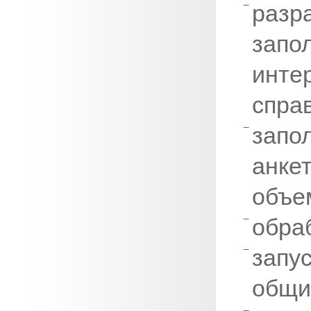
разр
запол
инте
спра
запо
анке
объе
обра
запус
общи