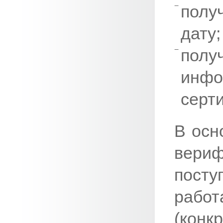
полу
дату;
полу
инфо
серт
В осн
вер
посту
рабо
(конк