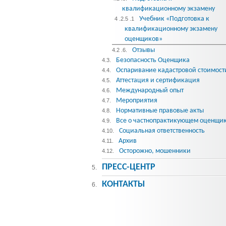
квалификационному экзамену
Учебник «Подготовка к
4 .2.5 .1
квалификационному экзамену
оценщиков»
Отзывы
4.2 .6.
Безопасность Оценщика
4.3.
Оспаривание кадастровой стоимост
4.4.
Аттестация и сертификация
4.5.
Международный опыт
4.6.
Мероприятия
4.7.
Нормативные правовые акты
4.8.
Все о частнопрактикующем оценщи
4.9.
Социальная ответственность
4.10.
Архив
4.11.
Осторожно, мошенники
4.12.
ПРЕСС-ЦЕНТР
5.
КОНТАКТЫ
6.