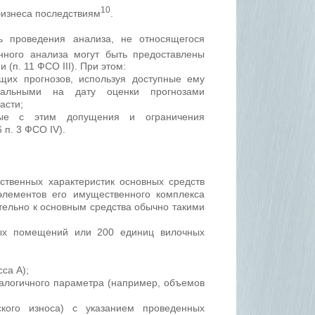
10
бизнеса последствиям
.
ь проведения анализа, не относящегося
анного анализа могут быть предоставлены
(п. 11 ФСО III). При этом:
щих прогнозов, используя доступные ему
уальными на дату оценки прогнозами
асти;
ные с этим допущения и ограничения
 п. 3 ФСО IV).
ственных характеристик основных средств
лементов его имущественного комплекса
тельно к основным средства обычно такими
ных помещений или 200 единиц вилочных
са А);
алогичного параметра (например, объемов
еского износа) с указанием проведенных