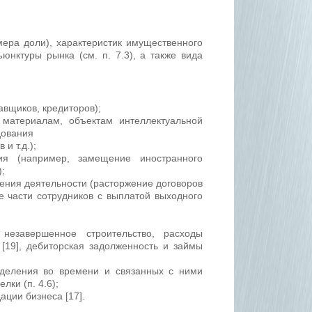
мера доли), характеристик имущественного
юнктуры рынка (см. п. 7.3), а также вида
авщиков, кредиторов);
 материалам, объектам интеллектуальной
дования
и т.д.);
ия (например, замещение иностранного
;
ения деятельности (расторжение договоров
е части сотрудников с выплатой выходного
 незавершенное строительство, расходы
[19], дебиторская задолженность и займы
еделения во времени и связанных с ними
лки (п. 4.6);
ации бизнеса [17].