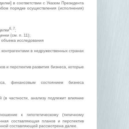
делки] в соответствии с Указом Президента
обом порядке осуществления (исполнения)
6, 7
делки
;
нки (см. п. 11);
и объема исследования
с контрагентами в недружественных странах
ов и перспектив развития бизнеса, которые
екса, финансовым состоянием бизнеса
й (в частности, анализу подлежит влияние
ошение к гипотетическому (типичному
нная составляющая планов и перспектив
анной составляющей рассмотрена далее.