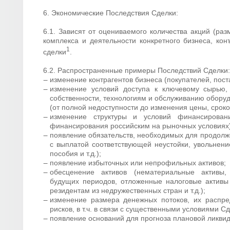
6. Экономические Последствия Сделки:
6.1. Зависят от оцениваемого количества акций (раз
комплекса и деятельности конкретного бизнеса, конъ
1
сделки
.
6.2. Распространенные примеры Последствий Сделки:
изменение контрагентов бизнеса (покупателей, пост
изменение условий доступа к ключевому сырью,
собственности, технологиям и обслуживанию обору
(от полной недоступности до изменения цены, сроков 
изменение структуры и условий финансирован
финансирования российским на рыночных условиях)
появление обязательств, необходимых для продолж
с выплатой соответствующей неустойки, увольнени
пособия и т.д.);
появление избыточных или непрофильных активов;
обесценение активов (нематериальные активы,
будущих периодов, отложенные налоговые активы 
резидентам из недружественных стран и т.д.);
изменение размера денежных потоков, их распр
рисков, в т.ч. в связи с существенными условиями Сде
появление оснований для прогноза плановой ликвид