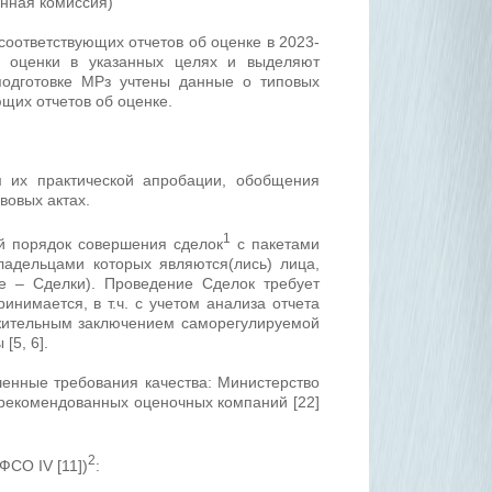
енная комиссия)
соответствующих отчетов об оценке в 2023-
 оценки в указанных целях и выделяют
одготовке МРз учтены данные о типовых
щих отчетов об оценке.
м их практической апробации, обобщения
вовых актах.
1
ый порядок совершения сделок
с пакетами
ладельцами которых являются(лись) лица,
е – Сделки). Проведение Сделок требует
нимается, в т.ч. с учетом анализа отчета
ожительным заключением саморегулируемой
[5, 6].
шенные требования качества: Министерство
рекомендованных оценочных компаний [22]
2
ФСО IV [11])
: