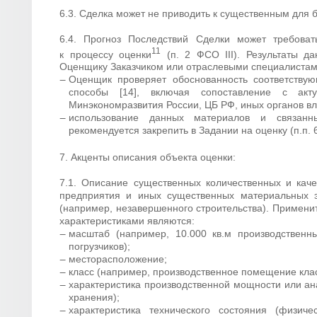
6.3. Сделка может не приводить к существенным для 
6.4. Прогноз Последствий Сделки может требоват
11
к процессу оценки
(п. 2 ФСО III). Результаты д
Оценщику Заказчиком или отраслевыми специалистами 
Оценщик проверяет обоснованность соответствую
способы [14], включая сопоставление с акт
Минэкономразвития России, ЦБ РФ, иных органов вл
использование данных материалов и связан
рекомендуется закрепить в Задании на оценку (п.п. 6
7. Акценты описания объекта оценки:
7.1. Описание существенных количественных и каче
предприятия и иных существенных материальных э
(например, незавершенного строительства). Примени
характеристиками являются:
масштаб (например, 10.000 кв.м производствен
погрузчиков);
месторасположение;
класс (например, производственное помещение клас
характеристика производственной мощности или ан
хранения);
характеристика технического состояния (физич