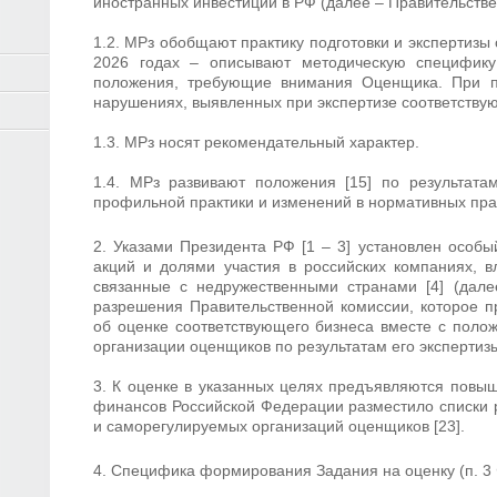
иностранных инвестиций в РФ (далее – Правительств
1.2. МРз обобщают практику подготовки и экспертизы 
2026 годах – описывают методическую специфику
положения, требующие внимания Оценщика. При п
нарушениях, выявленных при экспертизе соответствую
1.3. МРз носят рекомендательный характер.
1.4. МРз развивают положения [15] по результата
профильной практики и изменений в нормативных пра
2. Указами Президента РФ [1 – 3] установлен особ
акций и долями участия в российских компаниях, в
связанные с недружественными странами [4] (дале
разрешения Правительственной комиссии, которое при
об оценке соответствующего бизнеса вместе с пол
организации оценщиков по результатам его экспертизы 
3. К оценке в указанных целях предъявляются повы
финансов Российской Федерации разместило списки 
и саморегулируемых организаций оценщиков [23].
4. Специфика формирования Задания на оценку (п. 3 