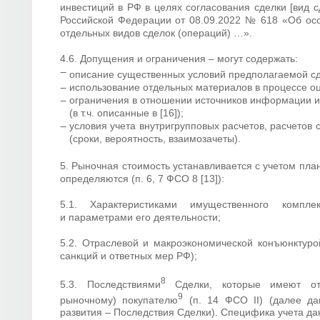
инвестиций в РФ в целях согласования сделки [вид с
Российской Федерации от 08.09.2022 № 618 «Об ос
отдельных видов сделок (операций) …».
4.6. Допущения и ограничения – могут содержать:
описание существенных условий предполагаемой с
использование отдельных материалов в процессе оце
ограничения в отношении источников информации 
(в т.ч. описанные в [16]);
условия учета внутригрупповых расчетов, расчетов 
(сроки, вероятность, взаимозачеты).
5. Рыночная стоимость устанавливается с учетом план
определяются (п. 6, 7 ФСО 8 [13]):
5.1. Характеристиками имущественного компл
и параметрами его деятельности;
5.2. Отраслевой и макроэкономической конъюнктуро
санкций и ответных мер РФ);
8
5.3. Последствиями
Сделки, которые имеют отн
9
рыночному) покупателю
(п. 14 ФСО II) (далее да
развития – Последствия Сделки). Специфика учета д