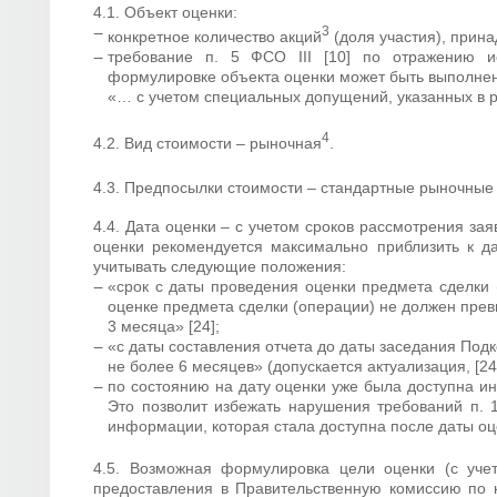
4.1. Объект оценки:
3
конкретное количество акций
(доля участия), прин
требование п. 5 ФСО III [10] по отражению и
формулировке объекта оценки может быть выполне
«… с учетом специальных допущений, указанных в 
4
4.2. Вид стоимости – рыночная
.
4.3. Предпосылки стоимости – стандартные рыночные (п
4.4. Дата оценки – с учетом сроков рассмотрения за
оценки рекомендуется максимально приблизить к да
учитывать следующие положения:
«срок с даты проведения оценки предмета сделки 
оценке предмета сделки (операции) не должен пре
3 месяца» [24];
«с даты составления отчета до даты заседания По
не более 6 месяцев» (допускается актуализация, [24]
по состоянию на дату оценки уже была доступна и
Это позволит избежать нарушения требований п. 1
информации, которая стала доступна после даты оц
4.5. Возможная формулировка цели оценки (с уче
предоставления в Правительственную комиссию по 