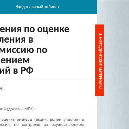
Вход в личный кабинет
ения по оценке
3. МЕТОДИЧЕСКИE МАТЕРИАЛЫ
ления в
омиссию по
лением
ий в РФ
я)
ий (далее – МРз):
 оценке бизнеса (акций, долей участия) в
миссию по контролю за осуществлением