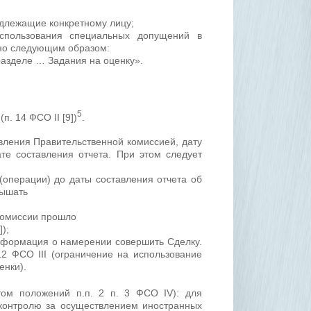
адлежащие конкретному лицу;
спользования специальных допущений в
но следующим образом:
разделе … Задания на оценку».
5
. 14 ФСО II [9])
.
явления Правительственной комиссией, дату
те составления отчета. При этом следует
(операции) до даты составления отчета об
вышать
дкомиссии прошло
);
нформация о намерении совершить Сделку.
2 ФСО III (ограничение на использование
енки).
том положений п.п. 2 п. 3 ФСО IV): для
контролю за осуществлением иностранных