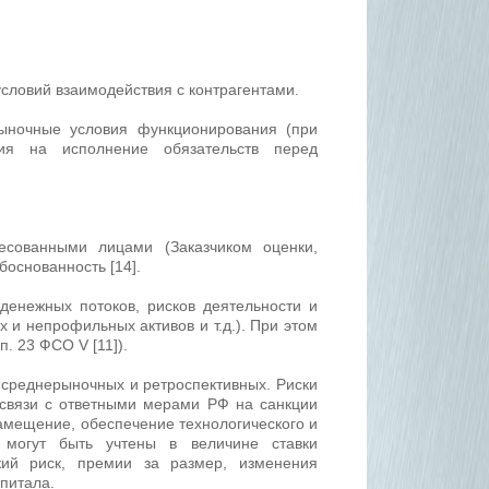
словий взаимодействия с контрагентами.
ыночные условия функционирования (при
ния на исполнение обязательств перед
ресованными лицами (Заказчиком оценки,
боснованность [14].
 денежных потоков, рисков деятельности и
 и непрофильных активов и т.д.). При этом
п. 23 ФСО V [11]).
т среднерыночных и ретроспективных. Риски
в связи с ответными мерами РФ на санкции
амещение, обеспечение технологического и
и могут быть учтены в величине ставки
кий риск, премии за размер, изменения
апитала.