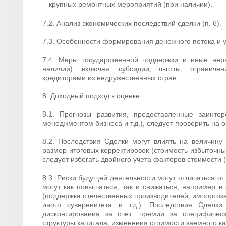
крупных ремонтных мероприятий (при наличии).
7.2. Анализ экономических последствий сделки (п. 6).
7.3. Особенности формирования денежного потока и у
7.4. Меры государственной поддержки и иные нер
наличии), включая: субсидии, льготы, ограниче
кредиторами из недружественных стран.
8. Доходный подход к оценке:
8.1. Прогнозы развития, предоставленные заинте
менеджментом бизнеса и т.д.), следует проверить на о
8.2. Последствия Сделки могут влиять на величину
размер итоговых корректировок (стоимость избыточных
следует избегать двойного учета факторов стоимости (
8.3. Риски будущей деятельности могут отличаться о
могут как повышаться, так и снижаться, например 
(поддержка отечественных производителей, импортоз
иного суверенитета и т.д.). Последствия Сделк
дисконтирования за счет: премии за специфичес
структуры капитала, изменения стоимости заемного к