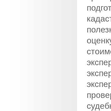
подго
када
полез
оценк
стои
эксп
экс
экс
прове
судеб