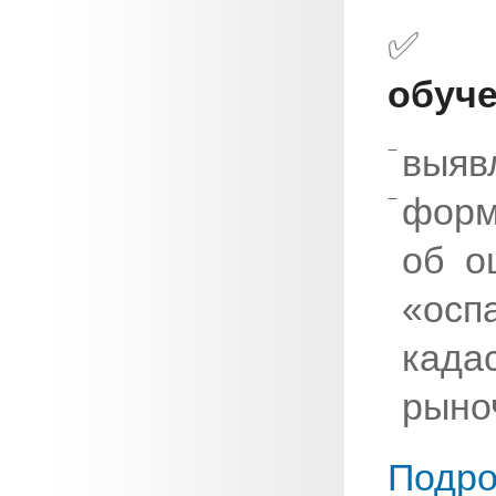
обуче
выяв
форм
об о
«ос
када
рыно
Подро