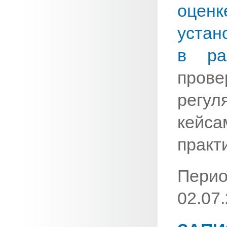
оцен
устан
в ра
пров
регу
кейс
практ
Пери
02.07.