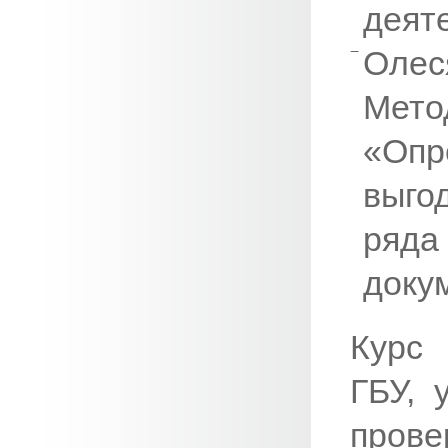
деяте
Оле
Мет
«Опр
выго
ряд
доку
Курс 
ГБУ, 
пров