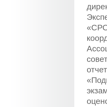
дире
Эксп
«СР
коор
Асс
сове
отч
«Под
экза
оце