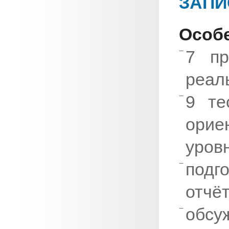
ЗАПИ
Особе
7 пр
реал
9 те
орие
уров
подг
отчёт
обсу