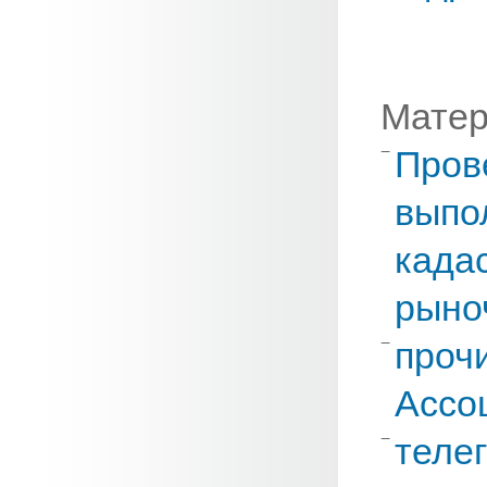
Матер
Пров
выпо
када
рыно
проч
Ассо
теле