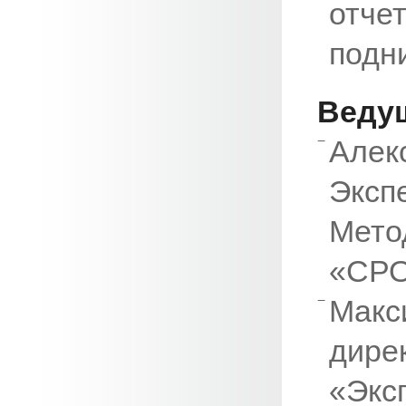
отче
подни
Веду
Алек
Экс
Мето
«СРО
Макс
дире
«Экс