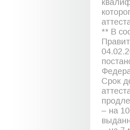
квалиф
которо
аттеста
** В с
Правит
04.02.
постан
Федера
Срок д
аттест
продле
– на 1
выданн