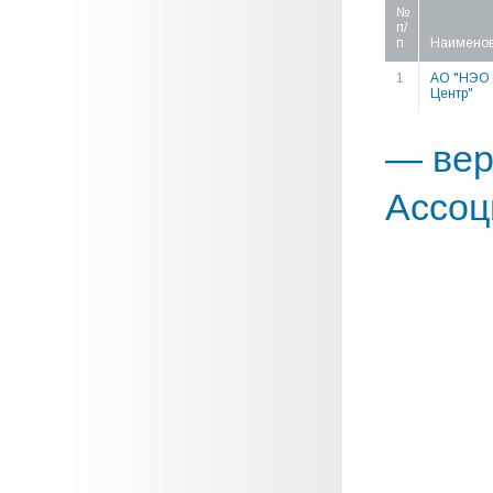
№
п/
п
Наимено
1
АО "НЭО
Центр"
— вер
Ассоц