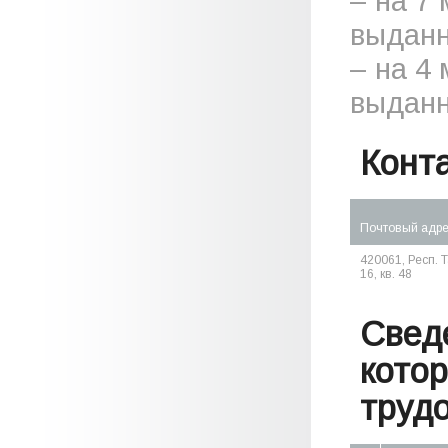
– на 7
выданн
– на 4
выданн
Конт
Почтовый адр
420061, Респ. Т
16, кв. 48
Свед
кото
труд