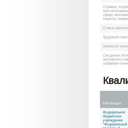
Справка, подт
или непогашен
сфере экономик
тяжести, тяжки
Стаж в оценоч
Трудовой стаж 
Является чле
Сведения об и
экспертного со
собрания член
Квал
Кем выдан
Федеральное
бюджетное
учреждение
"Федеральный