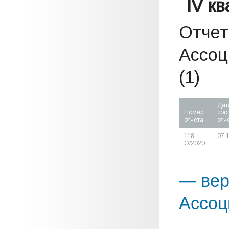
IV к
Отчет
Ассоц
(1)
Дат
Номер
сос
отчета
отч
118-
07.
О/2020
— вер
Ассоц