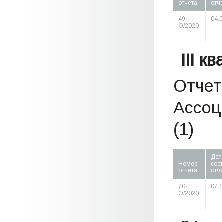
отчета
отч
49-
04.
О/2020
III к
Отчет
Ассоц
(1)
Дат
Номер
сос
отчета
отч
70-
07.
О/2020