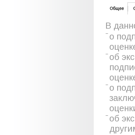
Общее
В данн
о под
оценк
об эк
подпи
оценк
о под
заклю
оценк
об эк
други