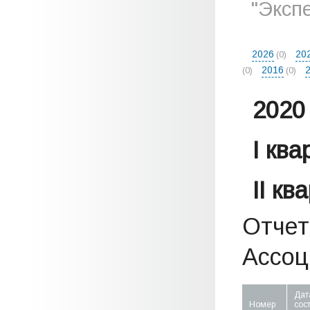
"Эксп
2026
20
(0)
2016
(0)
(0)
2020 
I кв
II кв
Отчет
Ассоци
Дат
Номер
сос