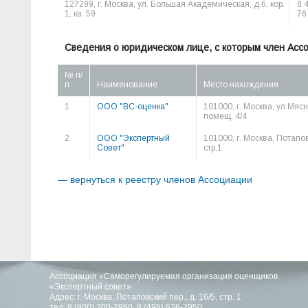
127299, г. Москва, ул. Большая Академическая, д.6, кор.
8 
1, кв. 59
76
Сведения о юридическом лице, с которым член Асс
№ п/
п
Наименование
Место нахождения
1
ООО "ВС-оценка"
101000, г. Москва, ул.Мясни
помещ. 4/4
2
ООО "Экспертный
101000, г. Москва, Потапов
Совет"
стр.1
— вернуться к реестру членов Ассоциации
Ассоциация «Саморегулируемая организация оценщиков
«Экспертный совет»
Адрес: г. Москва, Потаповский пер., д. 16/5, стр. 1
тел:
8 (800) 200-2950
,
8 (495) 626-2950