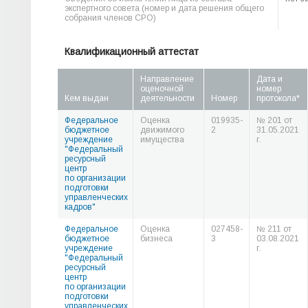
экспертного совета (номер и дата решения общего
собрания членов СРО)
Квалификационный аттестат
Направление
Дата и
оценочной
номер
Кем выдан
деятельности
Номер
протокола*
Федеральное
Оценка
019935-
№ 201 от
бюджетное
движимого
2
31.05.2021
учреждение
имущества
г.
"Федеральный
ресурсный
центр
по организации
подготовки
управленческих
кадров"
Федеральное
Оценка
027458-
№ 211 от
бюджетное
бизнеса
3
03.08.2021
учреждение
г.
"Федеральный
ресурсный
центр
по организации
подготовки
управленческих