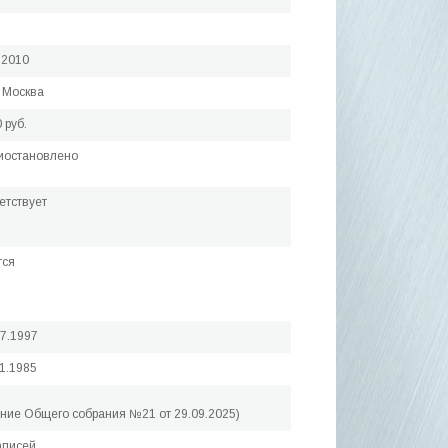
.2010
 Москва
 руб.
иостановлено
етствует
тся
07.1997
11.1985
ние Общего собрания №21 от 29.09.2025)
аписей