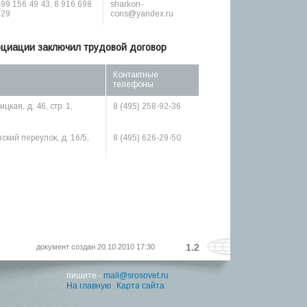
499 156 49 43, 8 916 698
sharkon-
 29
cons@yandex.ru
оциации заключил трудовой договор
Контактные
телефоны
цкая, д. 46, стр. 1,
8 (495) 258-92-36
ский переулок, д. 16/5,
8 (495) 626-29-50
1.2
документ создан 20.10.2010 17:30
пишите -
mail@srosovet.ru
На главную
Карта сайта