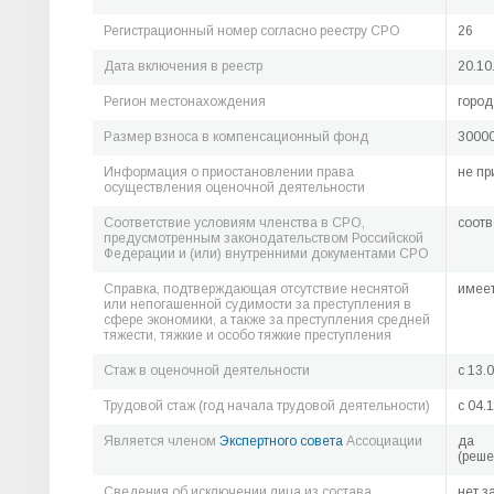
Регистрационный номер согласно реестру СРО
26
Дата включения в реестр
20.10
Регион местонахождения
город
Размер взноса в компенсационный фонд
30000
Информация о приостановлении права
не пр
осуществления оценочной деятельности
Соответствие условиям членства в СРО,
соотв
предусмотренным законодательством Российской
Федерации и (или) внутренними документами СРО
Справка, подтверждающая отсутствие неснятой
имее
или непогашенной судимости за преступления в
сфере экономики, а также за преступления средней
тяжести, тяжкие и особо тяжкие преступления
Стаж в оценочной деятельности
c 13.
Трудовой стаж (год начала трудовой деятельности)
c 04.
Является членом
Экспертного совета
Ассоциации
да
(реше
Сведения об исключении лица из состава
нет з