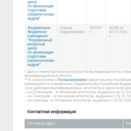
центр
по организации
подготовки
управленческих
кадров"
Федеральное
Оценка
023547-
№206 от
бюджетное
недвижимости
1
02.07.2021
учреждение
г.
"Федеральный
ресурсный
центр
по организации
подготовки
управленческих
кадров"
* Дата и номер протокола результатов квалификационного экз
квалификационный аттестат.
** В соответствии с
Постановлением
Правительства Российско
изменений в постановление Правительства Российской Федера
Срок действия квалификационных аттестатов в оценочной дея
– на 10 месяцев – в отношении аттестатов, выданных до 31.10
– на 7 месяцев – в отношении аттестатов, выданных с 01.11.20
– на 4 месяца - в отношении аттестатов, выданных с 01.02.2018
Контактная информация
Почтовый адрес
Ко