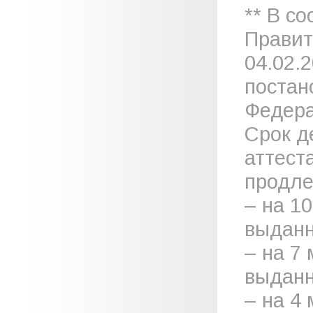
** В с
Правит
04.02.
постан
Федера
Срок д
аттест
продле
– на 1
выданн
– на 7
выданн
– на 4