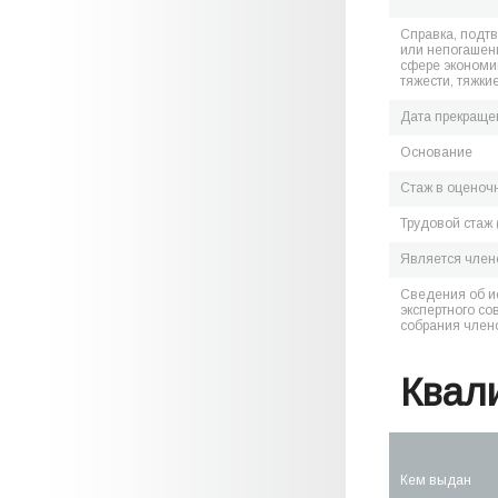
Справка, подт
или непогашен
сфере экономик
тяжести, тяжки
Дата прекраще
Основание
Стаж в оценоч
Трудовой стаж 
Является чле
Сведения об и
экспертного со
собрания член
Квал
Кем выдан