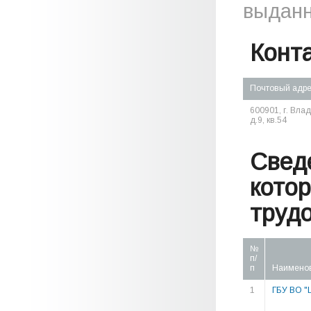
выданн
Конт
Почтовый адр
600901, г. Вла
д.9, кв.54
Свед
кото
труд
№
п/
п
Наимено
1
ГБУ ВО "