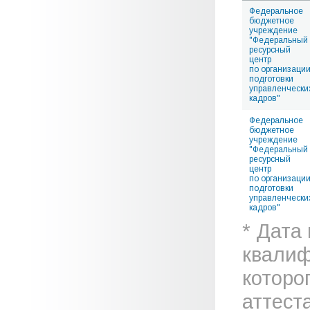
Федеральное
бюджетное
учреждение
"Федеральный
ресурсный
центр
по организаци
подготовки
управленчески
кадров"
Федеральное
бюджетное
учреждение
"Федеральный
ресурсный
центр
по организаци
подготовки
управленчески
кадров"
* Дата
квалиф
которо
аттеста