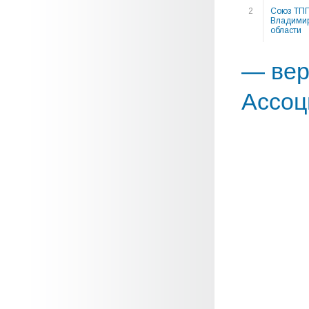
2
Союз ТП
Владимир
области
— вер
Ассоц