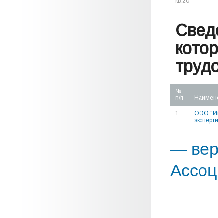
кв.20
Свед
кото
труд
№
п/п
Наимен
1
ООО "Ин
эксперт
— вер
Ассоц