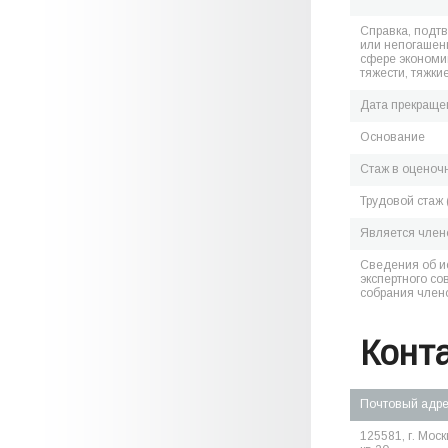
Справка, подт
или непогашен
сфере экономик
тяжести, тяжки
Дата прекраще
Основание
Стаж в оценоч
Трудовой стаж 
Является чле
Сведения об и
экспертного со
собрания член
Конт
Почтовый адр
125581, г. Москв