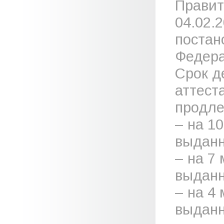
Правит
04.02.
постан
Федера
Срок д
аттест
продле
– на 1
выданн
– на 7
выданн
– на 4
выданн