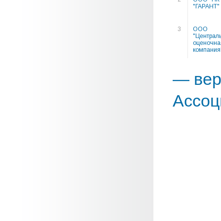
"ГАРАНТ"
3
ООО
"Централ
оценочна
компания
— вер
Ассоц