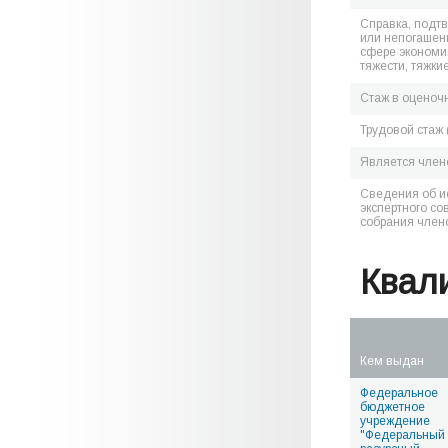
Справка, подт
или непогашен
сфере экономик
тяжести, тяжки
Стаж в оценоч
Трудовой стаж 
Является чле
Сведения об и
экспертного со
собрания член
Квал
Кем выдан
Федеральное
бюджетное
учреждение
"Федеральный