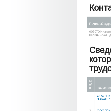
Конт
Почтовый адр
606070 Нижегор
Калининская, д.
Свед
кото
труд
№
п/
п
Наимено
1
ООО "ПК
"ГАРАНТ"
2
ООО "ПК