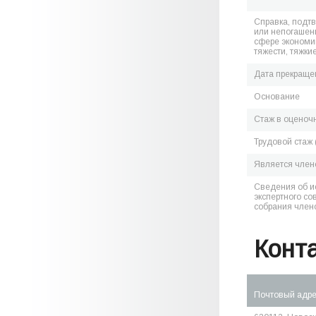
Справка, подт
или непогашен
сфере экономик
тяжести, тяжки
Дата прекраще
Основание
Стаж в оценоч
Трудовой стаж 
Является чле
Сведения об и
экспертного со
собрания член
Конт
Почтовый адр