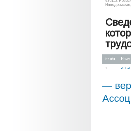
630112, Новоси
Ипподромская, 
Свед
кото
труд
№ п/п
Наим
1
АО «Б
— вер
Ассоц