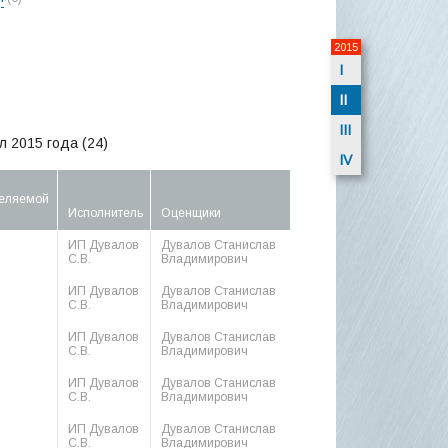
2015
I
II
III
л 2015 года (24)
IV
еляемой
Исполнитель
Оценщики
ИП Дувалов
Дувалов Станислав
С.В.
Владимирович
ИП Дувалов
Дувалов Станислав
С.В.
Владимирович
ИП Дувалов
Дувалов Станислав
С.В.
Владимирович
ИП Дувалов
Дувалов Станислав
С.В.
Владимирович
ИП Дувалов
Дувалов Станислав
С.В.
Владимирович