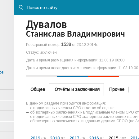
Дувалов
Станислав Владимирович
1538
Реестровый номер:
от 23.12.2014г.
Статус: исключен
Дата и время размещения информации: 11.03.19 00:00
Дата и время последнего изменения информации: 11.03.19 00
ов
Общее
Отчёты и заключения
Прочее
В данном разделе приводится информация:
о подписанных членом СРО отчетах об оценке
об экспертных заключениях на подписанные членом СРО отч
о подписанных членом СРО экспертных заключениях на отче
об экспертных заключениях, выданных другими СРОО (не А
2019
2018
2017
2016
2015
201
(0)
(0)
(0)
(0)
(30)