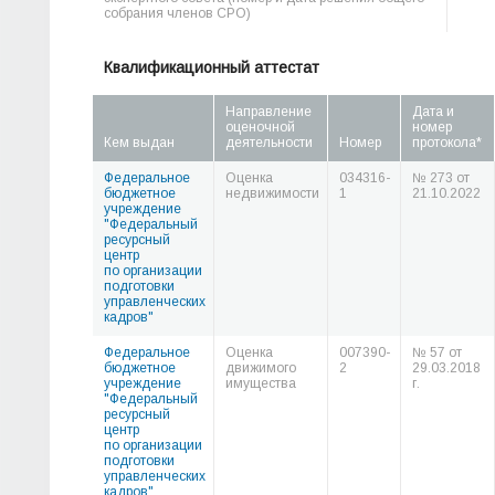
собрания членов СРО)
Квалификационный аттестат
Направление
Дата и
оценочной
номер
Кем выдан
деятельности
Номер
протокола*
Федеральное
Оценка
034316-
№ 273 от
бюджетное
недвижимости
1
21.10.2022
учреждение
"Федеральный
ресурсный
центр
по организации
подготовки
управленческих
кадров"
Федеральное
Оценка
007390-
№ 57 от
бюджетное
движимого
2
29.03.2018
учреждение
имущества
г.
"Федеральный
ресурсный
центр
по организации
подготовки
управленческих
кадров"