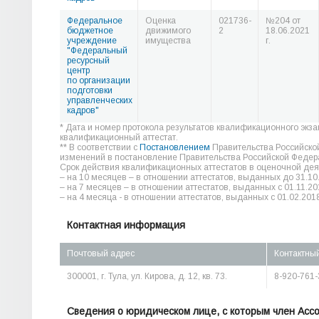
Федеральное
Оценка
021736-
№204 от
бюджетное
движимого
2
18.06.2021
учреждение
имущества
г.
"Федеральный
ресурсный
центр
по организации
подготовки
управленческих
кадров"
* Дата и номер протокола результатов квалификационного экз
квалификационный аттестат.
** В соответствии с
Постановлением
Правительства Российско
изменений в постановление Правительства Российской Федера
Срок действия квалификационных аттестатов в оценочной дея
– на 10 месяцев – в отношении аттестатов, выданных до 31.10
– на 7 месяцев – в отношении аттестатов, выданных с 01.11.20
– на 4 месяца - в отношении аттестатов, выданных с 01.02.2018
Контактная информация
Почтовый адрес
Контактны
300001, г. Тула, ул. Кирова, д. 12, кв. 73.
8-920-761-
Сведения о юридическом лице, с которым член Асс