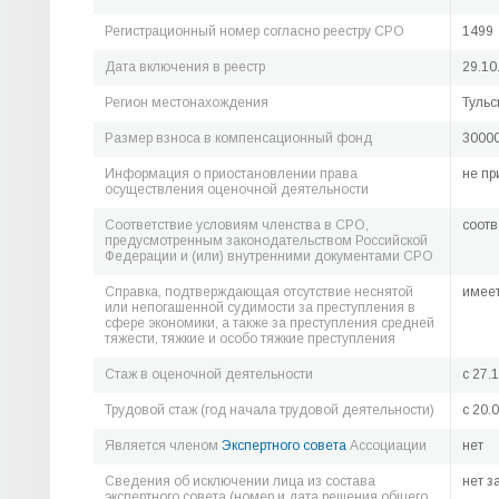
Регистрационный номер согласно реестру СРО
1499
Дата включения в реестр
29.10
Регион местонахождения
Тульс
Размер взноса в компенсационный фонд
30000
Информация о приостановлении права
не пр
осуществления оценочной деятельности
Соответствие условиям членства в СРО,
соотв
предусмотренным законодательством Российской
Федерации и (или) внутренними документами СРО
Справка, подтверждающая отсутствие неснятой
имее
или непогашенной судимости за преступления в
сфере экономики, а также за преступления средней
тяжести, тяжкие и особо тяжкие преступления
Стаж в оценочной деятельности
c 27.
Трудовой стаж (год начала трудовой деятельности)
c 20.
Является членом
Экспертного совета
Ассоциации
нет
Сведения об исключении лица из состава
нет з
экспертного совета (номер и дата решения общего