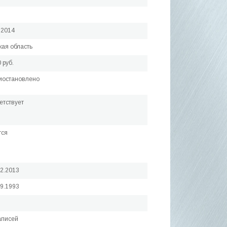
.2014
кая область
 руб.
иостановлено
етствует
тся
12.2013
09.1993
аписей