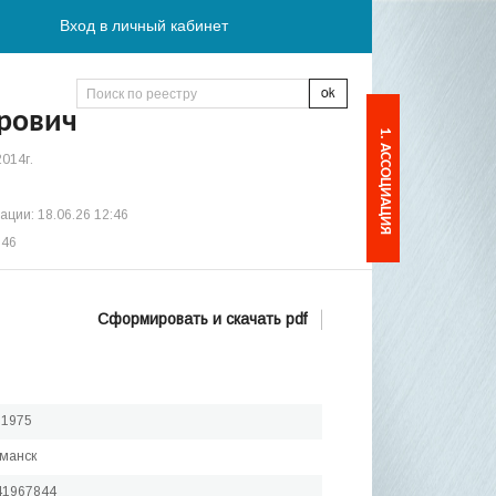
Вход в личный кабинет
рович
1. АССОЦИАЦИЯ
2014г.
ции: 18.06.26 12:46
:46
Сформировать и скачать pdf
.1975
рманск
41967844