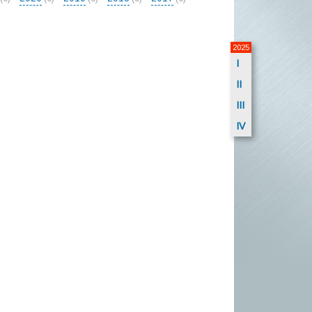
2025
I
II
III
IV