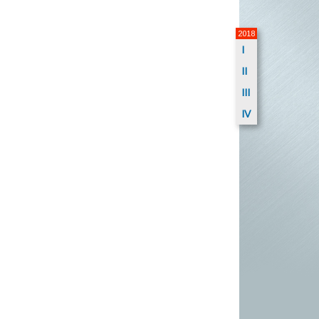
2018
I
II
III
IV