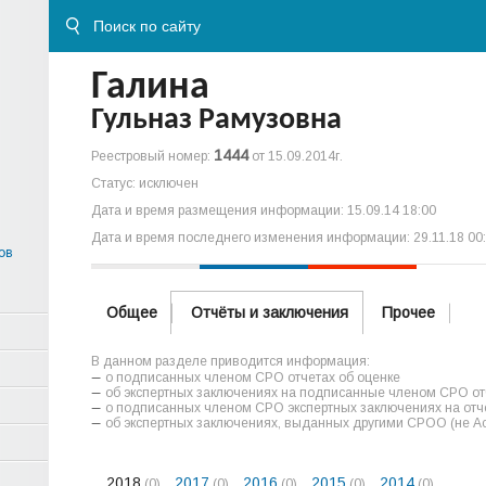
Галина
Гульназ Рамузовна
1444
Реестровый номер:
от 15.09.2014г.
Статус: исключен
Дата и время размещения информации: 15.09.14 18:00
Дата и время последнего изменения информации: 29.11.18 00
ов
Общее
Отчёты и заключения
Прочее
В данном разделе приводится информация:
о подписанных членом СРО отчетах об оценке
об экспертных заключениях на подписанные членом СРО отч
о подписанных членом СРО экспертных заключениях на отче
об экспертных заключениях, выданных другими СРОО (не А
2018
2017
2016
2015
2014
(0)
(0)
(0)
(0)
(0)