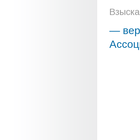
Взыска
— вер
Ассоц