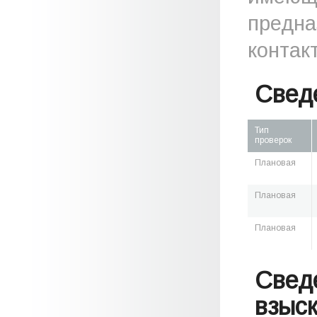
предна
контак
Свед
Тип
проверок
Плановая
Плановая
Плановая
Свед
взыс