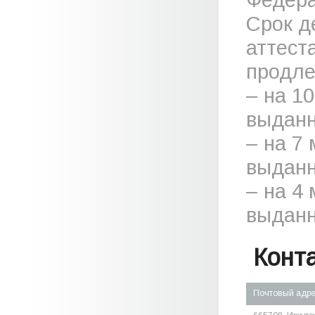
Срок д
аттест
продле
– на 1
выданн
– на 7
выданн
– на 4
выданн
Конт
Почтовый адр