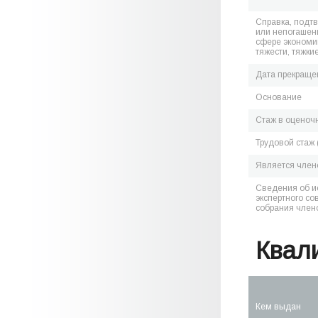
Справка, подт
или непогашен
сфере экономик
тяжести, тяжки
Дата прекраще
Основание
Стаж в оценоч
Трудовой стаж 
Является чле
Сведения об и
экспертного со
собрания член
Квал
Кем выдан