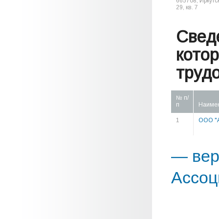
665708, Иркутск
29, кв. 7
Свед
кото
труд
№ п/
п
Наиме
1
ООО "
— вер
Ассоц