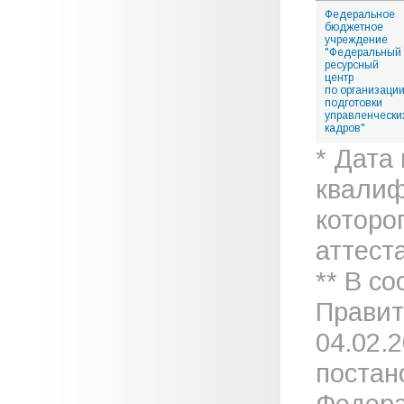
Федеральное
бюджетное
учреждение
"Федеральный
ресурсный
центр
по организаци
подготовки
управленчески
кадров"
* Дата
квалиф
которо
аттеста
** В с
Правит
04.02.
постан
Федера