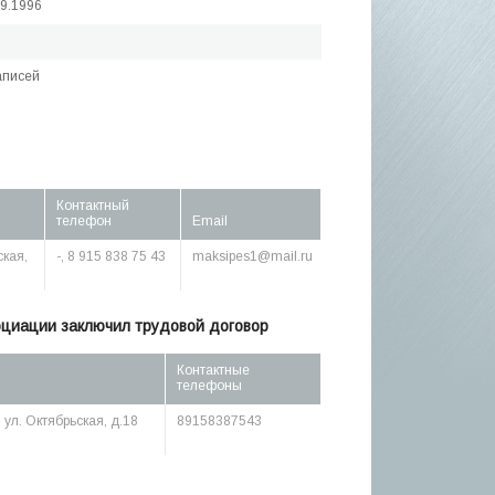
09.1996
аписей
Контактный
телефон
Email
ская,
-, 8 915 838 75 43
maksipes1@mail.ru
оциации заключил трудовой договор
Контактные
телефоны
 ул. Октябрьская, д.18
89158387543