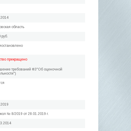
.2014
вская область
 руб.
иостановлено
ство прекращено
ушение требований ФЗ"Об оценочной
льности")
тся
.2019
кол № 8/2019 от 28.01.2019 г.
03.2014