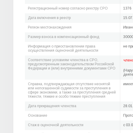
Регистрационный номер согласно реестру СРО
1376
Дата включения в реестр
15.07
Регион местонахождения
Ивано
Размер взноса в компенсационный фонд
30000
Информация о приостановлении права
не пр
осуществления оценочной деятельности
Соответствие условиям членства в СРО,
член
предусмотренным законодательством Российской
Федерации и (или) внутренними документами СРО
(Нар
деяте
Справка, подтверждающая отсутствие неснятой
имее
или непогашенной судимости за преступления в
сфере экономики, а также за преступления средней
тяжести, тяжкие и особо тяжкие преступления
Дата прекращения членства
28.01
Основание
Прото
Стаж в оценочной деятельности
c 03.