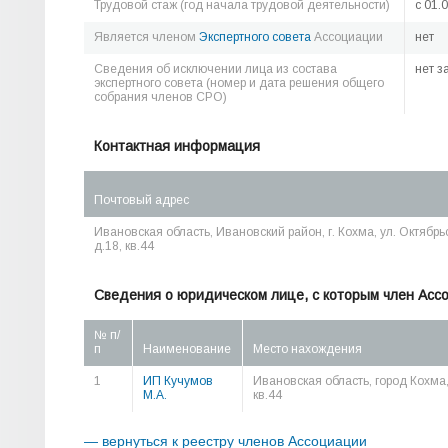
Трудовой стаж (год начала трудовой деятельности)
c 01.
Является членом
Экспертного совета
Ассоциации
нет
Сведения об исключении лица из состава
нет з
экспертного совета (номер и дата решения общего
собрания членов СРО)
Контактная информация
Почтовый адрес
Ивановская область, Ивановский район, г. Кохма, ул. Октябрь
д.18, кв.44
Сведения о юридическом лице, с которым член Асс
№ п/
п
Наименование
Место нахождения
1
ИП Кучумов
Ивановская область, город Кохма,
М.А.
кв.44
— вернуться к реестру членов Ассоциации